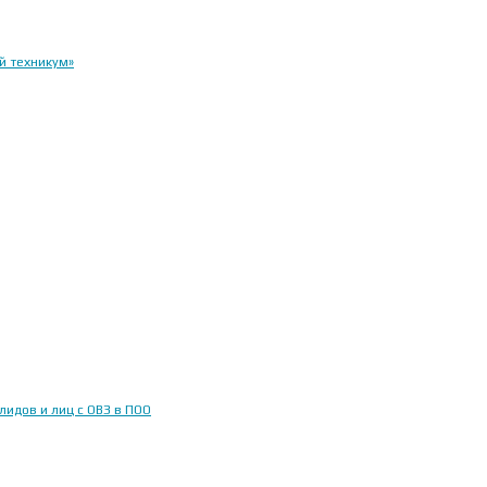
й техникум»
идов и лиц с ОВЗ в ПОО