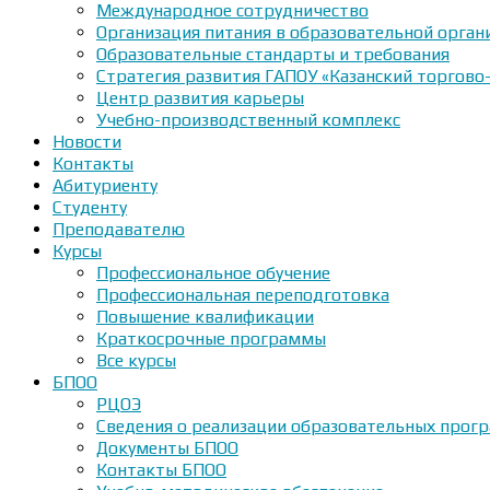
Международное сотрудничество
Организация питания в образовательной орган
Образовательные стандарты и требования
Стратегия развития ГАПОУ «Казанский торгово
Центр развития карьеры
Учебно-производственный комплекс
Новости
Контакты
Абитуриенту
Студенту
Преподавателю
Курсы
Профессиональное обучение
Профессиональная переподготовка
Повышение квалификации
Краткосрочные программы
Все курсы
БПОО
РЦОЭ
Сведения о реализации образовательных прогр
Документы БПОО
Контакты БПОО