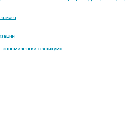
ающихся
изации
-экономический техникум»