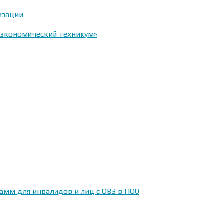
изации
-экономический техникум»
амм для инвалидов и лиц с ОВЗ в ПОО