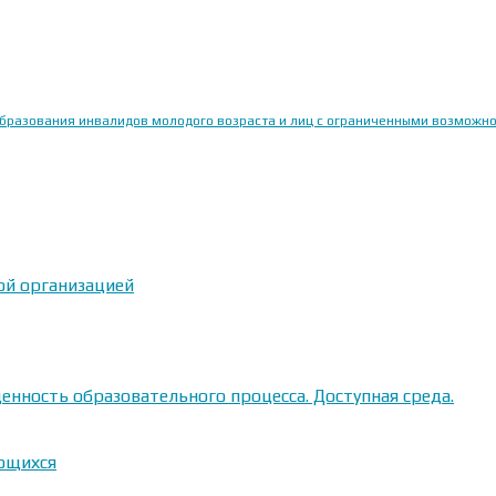
образования инвалидов молодого возраста и лиц с ограниченными возможн
ой организацией
енность образовательного процесса. Доступная среда.
ающихся