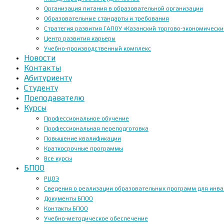
Организация питания в образовательной организации
Образовательные стандарты и требования
Стратегия развития ГАПОУ «Казанский торгово-экономически
Центр развития карьеры
Учебно-производственный комплекс
Новости
Контакты
Абитуриенту
Студенту
Преподавателю
Курсы
Профессиональное обучение
Профессиональная переподготовка
Повышение квалификации
Краткосрочные программы
Все курсы
БПОО
РЦОЭ
Сведения о реализации образовательных программ для инвал
Документы БПОО
Контакты БПОО
Учебно-методическое обеспечение