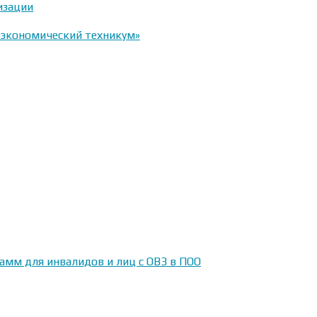
изации
-экономический техникум»
амм для инвалидов и лиц с ОВЗ в ПОО