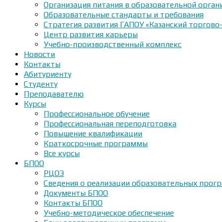
Организация питания в образовательной орган
Образовательные стандарты и требования
Стратегия развития ГАПОУ «Казанский торгово
Центр развития карьеры
Учебно-производственный комплекс
Новости
Контакты
Абитуриенту
Студенту
Преподавателю
Курсы
Профессиональное обучение
Профессиональная переподготовка
Повышение квалификации
Краткосрочные программы
Все курсы
БПОО
РЦОЭ
Сведения о реализации образовательных прогр
Документы БПОО
Контакты БПОО
Учебно-методическое обеспечение