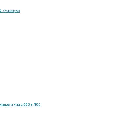
й техникум»
идов и лиц с ОВЗ в ПОО