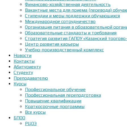
Финансово-хозяйственная деятельность
Вакантные места для приема (перевода) обуч
Стипендии и меры поддержки обучающихся
Международное сотрудничество
Организация питания в образовательной орган
Образовательные стандарты и требования
Стратегия развития ГАПОУ «Казанский торгово
Центр развития карьеры
Учебно-производственный комплекс
Новости
Контакты
Абитуриенту
Студенту
Преподавателю
Курсы
Профессиональное обучение
Профессиональная переподготовка
Повышение квалификации
Краткосрочные программы
Все курсы
БПОО
РЦОЭ