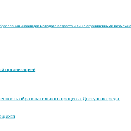
образования инвалидов молодого возраста и лиц с ограниченными возможн
ой организацией
енность образовательного процесса. Доступная среда.
ающихся