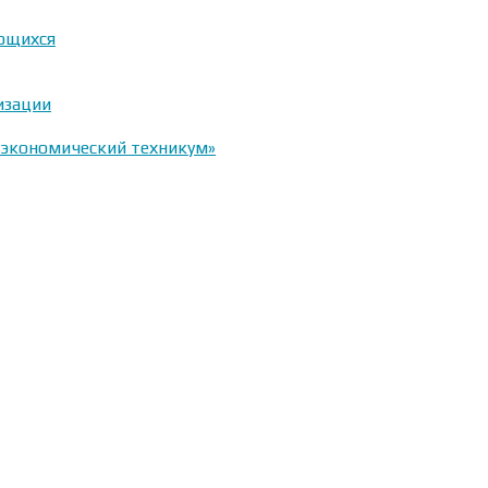
ающихся
изации
-экономический техникум»