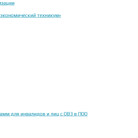
изации
-экономический техникум»
амм для инвалидов и лиц с ОВЗ в ПОО