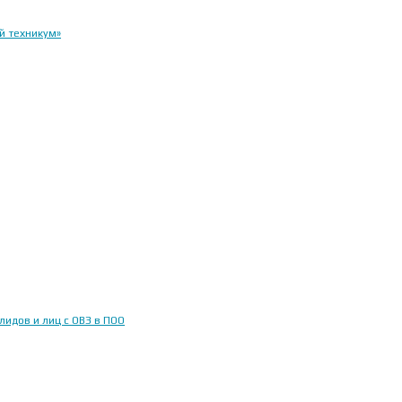
й техникум»
идов и лиц с ОВЗ в ПОО