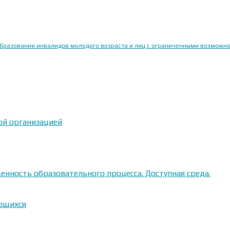
образования инвалидов молодого возраста и лиц с ограниченными возможн
ой организацией
енность образовательного процесса. Доступная среда.
ающихся