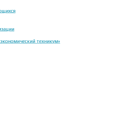
ающихся
изации
-экономический техникум»