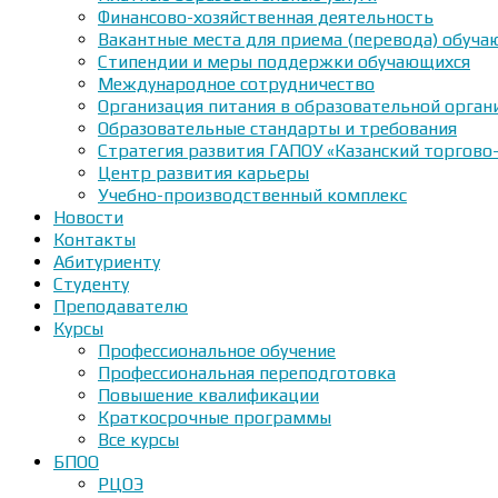
Финансово-хозяйственная деятельность
Вакантные места для приема (перевода) обуч
Стипендии и меры поддержки обучающихся
Международное сотрудничество
Организация питания в образовательной орган
Образовательные стандарты и требования
Стратегия развития ГАПОУ «Казанский торгово
Центр развития карьеры
Учебно-производственный комплекс
Новости
Контакты
Абитуриенту
Студенту
Преподавателю
Курсы
Профессиональное обучение
Профессиональная переподготовка
Повышение квалификации
Краткосрочные программы
Все курсы
БПОО
РЦОЭ