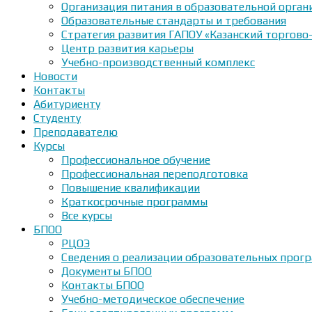
Организация питания в образовательной орган
Образовательные стандарты и требования
Стратегия развития ГАПОУ «Казанский торгово
Центр развития карьеры
Учебно-производственный комплекс
Новости
Контакты
Абитуриенту
Студенту
Преподавателю
Курсы
Профессиональное обучение
Профессиональная переподготовка
Повышение квалификации
Краткосрочные программы
Все курсы
БПОО
РЦОЭ
Сведения о реализации образовательных прогр
Документы БПОО
Контакты БПОО
Учебно-методическое обеспечение