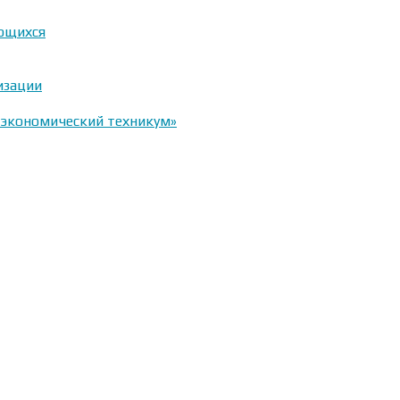
ающихся
изации
-экономический техникум»