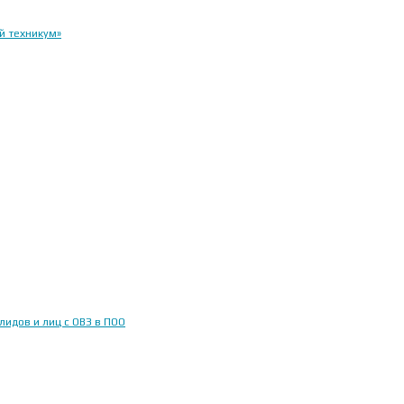
й техникум»
идов и лиц с ОВЗ в ПОО