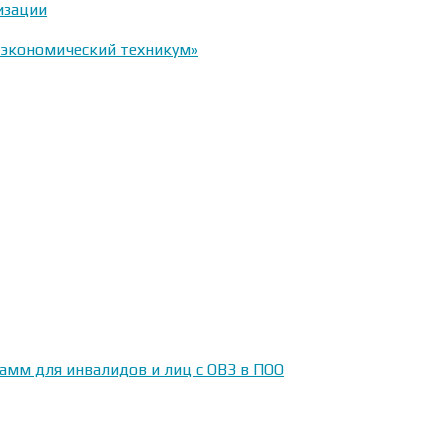
изации
-экономический техникум»
амм для инвалидов и лиц с ОВЗ в ПОО