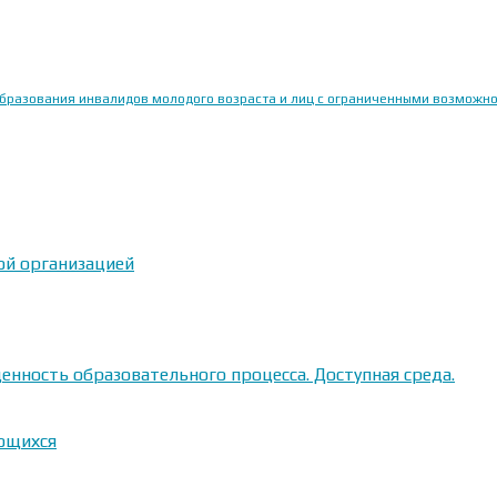
образования инвалидов молодого возраста и лиц с ограниченными возможн
ой организацией
енность образовательного процесса. Доступная среда.
ающихся