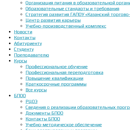
Организация питания в образовательной орган
Образовательные стандарты и требования
Стратегия развития ГАПОУ «Казанский торгово
Центр развития карьеры
Учебно-производственный комплекс
Новости
Контакты
Абитуриенту
Студенту
Преподавателю
Курсы
Профессиональное обучение
Профессиональная переподготовка
Повышение квалификации
Краткосрочные программы
Все курсы
БПОО
РЦОЭ
Сведения о реализации образовательных прогр
Документы БПОО
Контакты БПОО
Учебно-методическое обеспечение