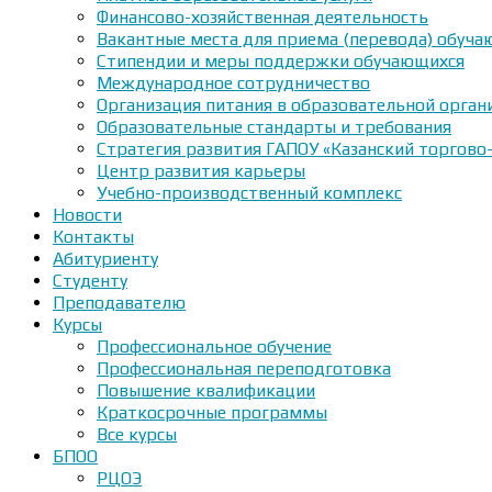
Финансово-хозяйственная деятельность
Вакантные места для приема (перевода) обуч
Стипендии и меры поддержки обучающихся
Международное сотрудничество
Организация питания в образовательной орган
Образовательные стандарты и требования
Стратегия развития ГАПОУ «Казанский торгово
Центр развития карьеры
Учебно-производственный комплекс
Новости
Контакты
Абитуриенту
Студенту
Преподавателю
Курсы
Профессиональное обучение
Профессиональная переподготовка
Повышение квалификации
Краткосрочные программы
Все курсы
БПОО
РЦОЭ