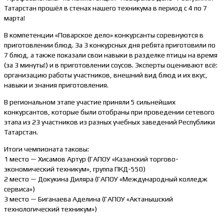
Татарстан прошёл в стенах нашего техникума в период с 4 по 7
марта!
В компетенции «Поварское дело» конкурсанты соревнуются в
приготовлении блюд. За 3 конкурсных дня ребята приготовили по
7 блюд, а также показали свои навыки в разделке птицы на время
(за 3 минуты!) и в приготовлении соусов. Эксперты оценивают всё:
организацию работы участников, внешний вид блюд и их вкус,
навыки и знания приготовления.
В региональном этапе участие приняли 5 сильнейших
конкурсантов, которые были отобраны при проведении сетевого
этапа из 23 участников из разных учебных заведений Республики
Татарстан.
Итоги чемпионата таковы:
1 место — Хисамов Артур (ГАПОУ «Казанский торгово-
экономический техникум», группа ПКД-550)
2 место — Докукина Диляра (ГАПОУ «Международный колледж
сервиса»)
3 место — Биганаева Аделина (ГАПОУ «Актанышский
технологический техникум»)