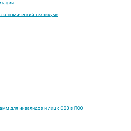
изации
-экономический техникум»
амм для инвалидов и лиц с ОВЗ в ПОО