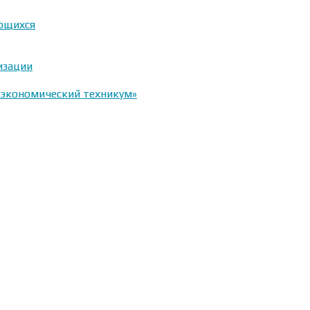
ающихся
изации
-экономический техникум»