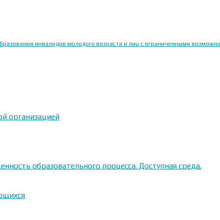
образования инвалидов молодого возраста и лиц с ограниченными возможн
ой организацией
енность образовательного процесса. Доступная среда.
ающихся