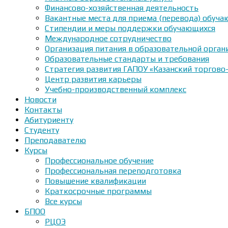
Финансово-хозяйственная деятельность
Вакантные места для приема (перевода) обуч
Стипендии и меры поддержки обучающихся
Международное сотрудничество
Организация питания в образовательной орган
Образовательные стандарты и требования
Стратегия развития ГАПОУ «Казанский торгово
Центр развития карьеры
Учебно-производственный комплекс
Новости
Контакты
Абитуриенту
Студенту
Преподавателю
Курсы
Профессиональное обучение
Профессиональная переподготовка
Повышение квалификации
Краткосрочные программы
Все курсы
БПОО
РЦОЭ