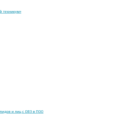
й техникум»
идов и лиц с ОВЗ в ПОО