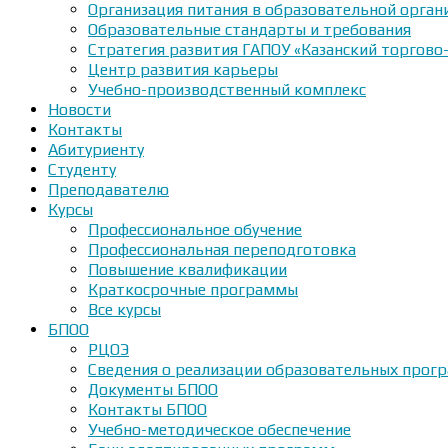
Организация питания в образовательной орган
Образовательные стандарты и требования
Стратегия развития ГАПОУ «Казанский торгово
Центр развития карьеры
Учебно-производственный комплекс
Новости
Контакты
Абитуриенту
Студенту
Преподавателю
Курсы
Профессиональное обучение
Профессиональная переподготовка
Повышение квалификации
Краткосрочные программы
Все курсы
БПОО
РЦОЭ
Сведения о реализации образовательных прогр
Документы БПОО
Контакты БПОО
Учебно-методическое обеспечение