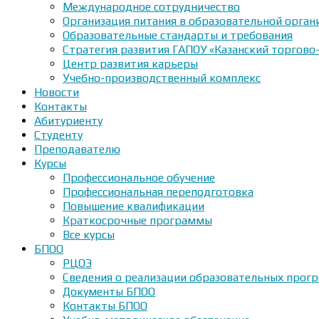
Международное сотрудничество
Организация питания в образовательной орган
Образовательные стандарты и требования
Стратегия развития ГАПОУ «Казанский торгово
Центр развития карьеры
Учебно-производственный комплекс
Новости
Контакты
Абитуриенту
Студенту
Преподавателю
Курсы
Профессиональное обучение
Профессиональная переподготовка
Повышение квалификации
Краткосрочные программы
Все курсы
БПОО
РЦОЭ
Сведения о реализации образовательных прогр
Документы БПОО
Контакты БПОО