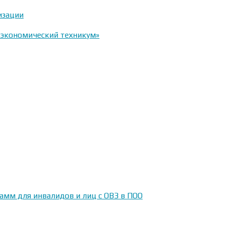
изации
-экономический техникум»
амм для инвалидов и лиц с ОВЗ в ПОО