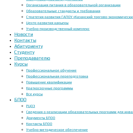
Организация питания в образовательной организации
Образовательные стандарты и требования
Стратегия развития ГАПОУ «Казанский торгово-экономически
Центр развития карьеры
Учебно-производственный комплекс
Новости
Контакты
Абитуриенту
Студенту
Преподавателю
Курсы
Профессиональное обучение
Профессиональная переподготовка
Повышение квалификации
Краткосрочные программы
Все курсы
БПОО
РЦОЭ
Сведения о реализации образовательных программ для инвал
Документы БПОО
Контакты БПОО
Учебно-методическое обеспечение