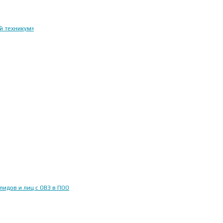
й техникум»
идов и лиц с ОВЗ в ПОО