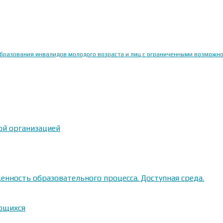
образования инвалидов молодого возраста и лиц с ограниченными возможн
ой организацией
енность образовательного процесса. Доступная среда.
ающихся