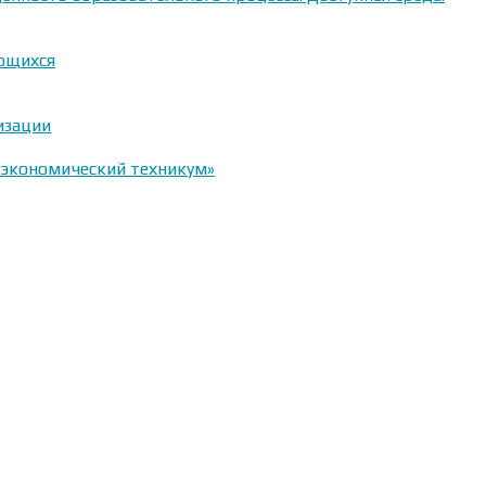
ающихся
изации
-экономический техникум»