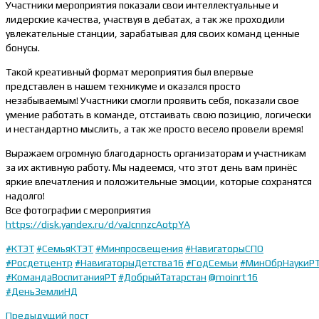
Участники мероприятия показали свои интеллектуальные и
лидерские качества, участвуя в дебатах, а так же проходили
увлекательные станции, зарабатывая для своих команд ценные
бонусы.
Такой креативный формат мероприятия был впервые
представлен в нашем техникуме и оказался просто
незабываемым! Участники смогли проявить себя, показали свое
умение работать в команде, отстаивать свою позицию, логически
и нестандартно мыслить, а так же просто весело провели время!
Выражаем огромную благодарность организаторам и участникам
за их активную работу. Мы надеемся, что этот день вам принёс
яркие впечатления и положительные эмоции, которые сохранятся
надолго!
Все фотографии с мероприятия
https://disk.yandex.ru/d/vaJcnnzcAotpYA
#КТЭТ
#СемьяКТЭТ
#Минпросвещения
#НавигаторыСПО
#Росдетцентр
#НавигаторыДетства16
#ГодСемьи
#МинОбрНаукиР
#КомандаВоспитанияРТ
#ДобрыйТатарстан
@moinrt16
#ДеньЗемлиНД
Предыдущий пост