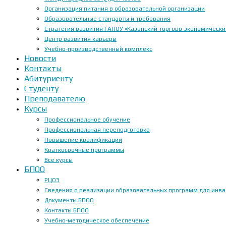
Организация питания в образовательной организации
Образовательные стандарты и требования
Стратегия развития ГАПОУ «Казанский торгово-экономически
Центр развития карьеры
Учебно-производственный комплекс
Новости
Контакты
Абитуриенту
Студенту
Преподавателю
Курсы
Профессиональное обучение
Профессиональная переподготовка
Повышение квалификации
Краткосрочные программы
Все курсы
БПОО
РЦОЭ
Сведения о реализации образовательных программ для инвал
Документы БПОО
Контакты БПОО
Учебно-методическое обеспечение