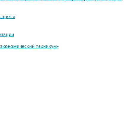
ающихся
изации
-экономический техникум»