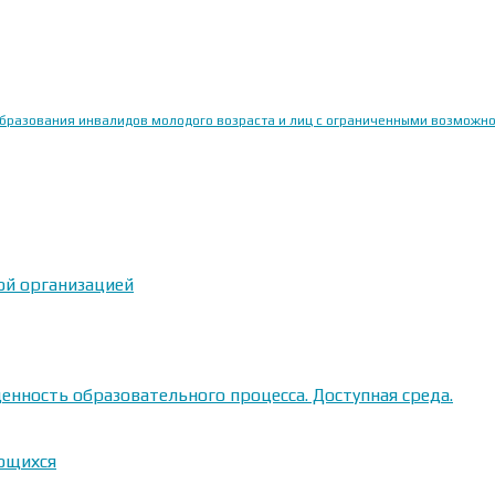
образования инвалидов молодого возраста и лиц с ограниченными возможн
ой организацией
енность образовательного процесса. Доступная среда.
ающихся