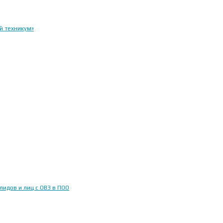
й техникум»
идов и лиц с ОВЗ в ПОО