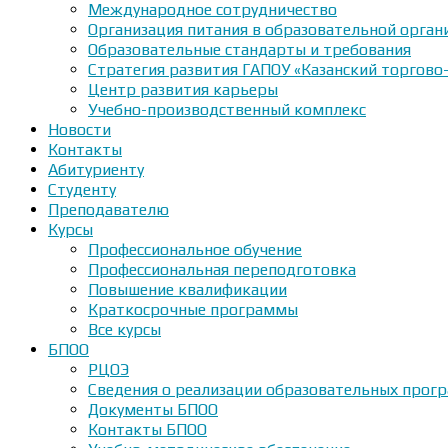
Международное сотрудничество
Организация питания в образовательной орган
Образовательные стандарты и требования
Стратегия развития ГАПОУ «Казанский торгово
Центр развития карьеры
Учебно-производственный комплекс
Новости
Контакты
Абитуриенту
Студенту
Преподавателю
Курсы
Профессиональное обучение
Профессиональная переподготовка
Повышение квалификации
Краткосрочные программы
Все курсы
БПОО
РЦОЭ
Сведения о реализации образовательных прогр
Документы БПОО
Контакты БПОО