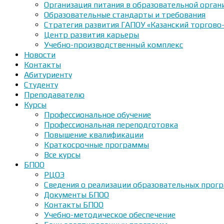
Организация питания в образовательной орган
Образовательные стандарты и требования
Стратегия развития ГАПОУ «Казанский торгово
Центр развития карьеры
Учебно-производственный комплекс
Новости
Контакты
Абитуриенту
Студенту
Преподавателю
Курсы
Профессиональное обучение
Профессиональная переподготовка
Повышение квалификации
Краткосрочные программы
Все курсы
БПОО
РЦОЭ
Сведения о реализации образовательных прогр
Документы БПОО
Контакты БПОО
Учебно-методическое обеспечение