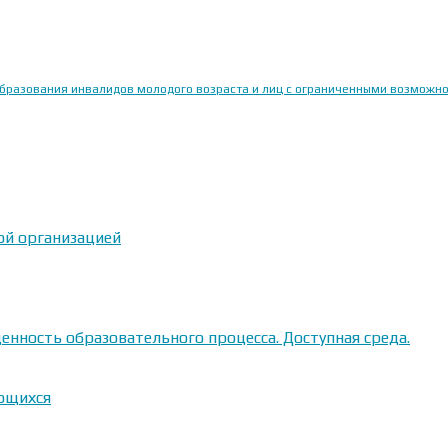
образования инвалидов молодого возраста и лиц с ограниченными возможн
ой организацией
енность образовательного процесса. Доступная среда.
ающихся