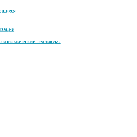
ающихся
изации
-экономический техникум»