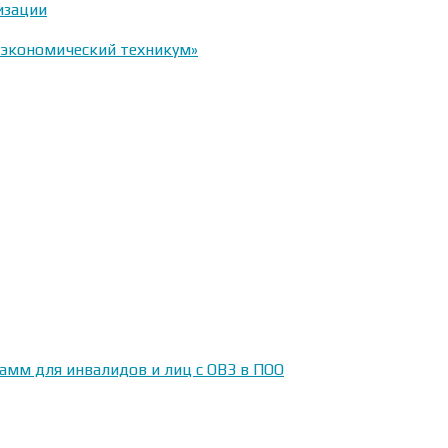
изации
-экономический техникум»
амм для инвалидов и лиц с ОВЗ в ПОО