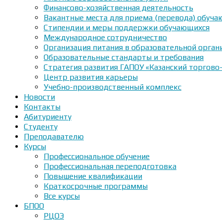
Финансово-хозяйственная деятельность
Вакантные места для приема (перевода) обуч
Стипендии и меры поддержки обучающихся
Международное сотрудничество
Организация питания в образовательной орган
Образовательные стандарты и требования
Стратегия развития ГАПОУ «Казанский торгово
Центр развития карьеры
Учебно-производственный комплекс
Новости
Контакты
Абитуриенту
Студенту
Преподавателю
Курсы
Профессиональное обучение
Профессиональная переподготовка
Повышение квалификации
Краткосрочные программы
Все курсы
БПОО
РЦОЭ