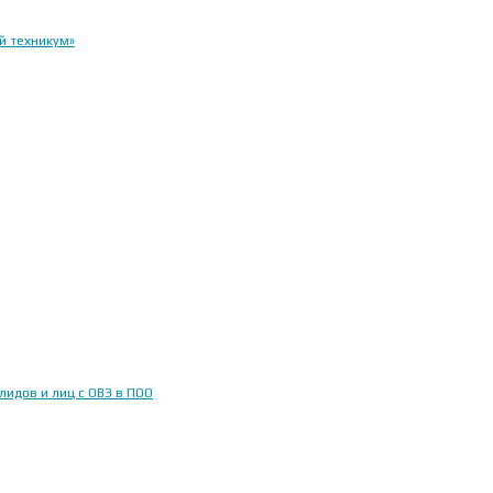
й техникум»
идов и лиц с ОВЗ в ПОО