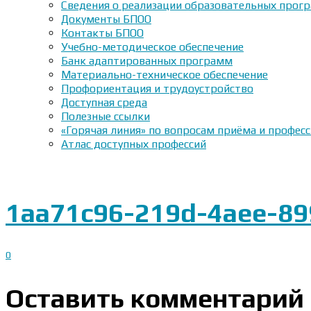
Сведения о реализации образовательных прогр
Документы БПОО
Контакты БПОО
Учебно-методическое обеспечение
Банк адаптированных программ
Материально-техническое обеспечение
Профориентация и трудоустройство
Доступная среда
Полезные ссылки
«Горячая линия» по вопросам приёма и профес
Атлас доступных профессий
1aa71c96-219d-4aee-8
0
Оставить комментарий