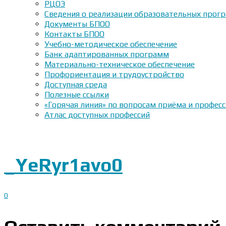
РЦОЭ
Сведения о реализации образовательных прогр
Документы БПОО
Контакты БПОО
Учебно-методическое обеспечение
Банк адаптированных программ
Материально-техническое обеспечение
Профориентация и трудоустройство
Доступная среда
Полезные ссылки
«Горячая линия» по вопросам приёма и профес
Атлас доступных профессий
_YeRyr1avo0
0