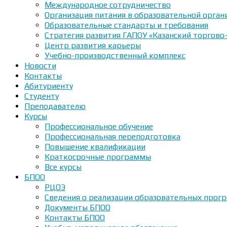
Международное сотрудничество
Организация питания в образовательной орган
Образовательные стандарты и требования
Стратегия развития ГАПОУ «Казанский торгово
Центр развития карьеры
Учебно-производственный комплекс
Новости
Контакты
Абитуриенту
Студенту
Преподавателю
Курсы
Профессиональное обучение
Профессиональная переподготовка
Повышение квалификации
Краткосрочные программы
Все курсы
БПОО
РЦОЭ
Сведения о реализации образовательных прогр
Документы БПОО
Контакты БПОО