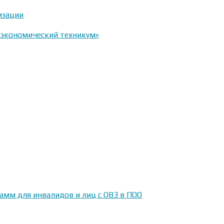
изации
-экономический техникум»
амм для инвалидов и лиц с ОВЗ в ПОО