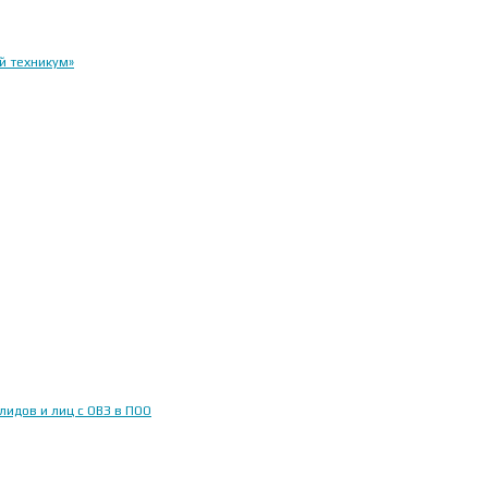
й техникум»
идов и лиц с ОВЗ в ПОО