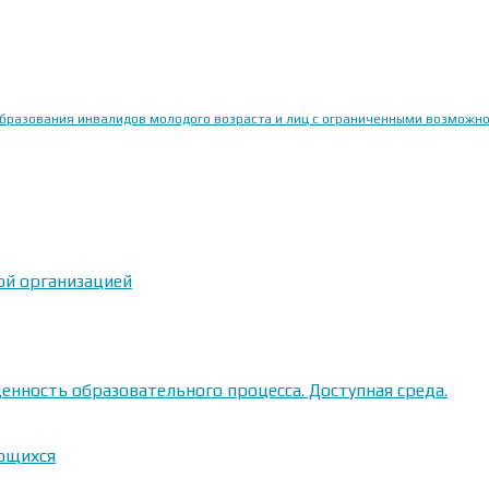
образования инвалидов молодого возраста и лиц с ограниченными возможн
ой организацией
енность образовательного процесса. Доступная среда.
ающихся