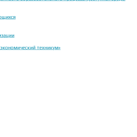
ающихся
изации
-экономический техникум»