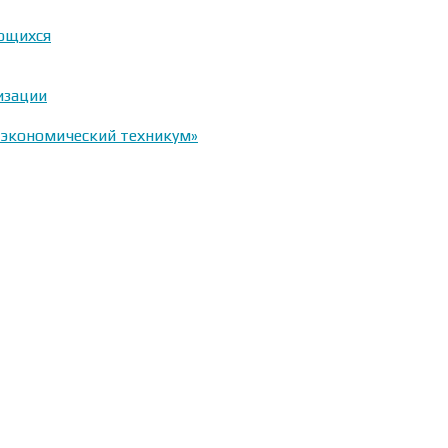
ающихся
изации
-экономический техникум»