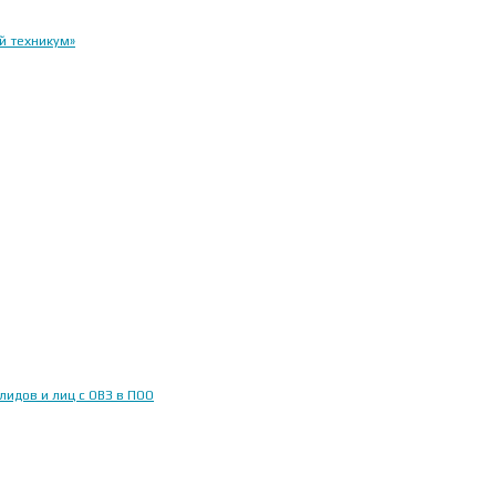
й техникум»
идов и лиц с ОВЗ в ПОО