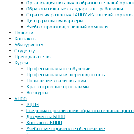
Организация питания в образовательной орган
Образовательные стандарты и требования
Стратегия развития ГАПОУ «Казанский торгово
Центр развития карьеры
Учебно-производственный комплекс
Новости
Контакты
Абитуриенту
Студенту
Преподавателю
Курсы
Профессиональное обучение
Профессиональная переподготовка
Повышение квалификации
Краткосрочные программы
Все курсы
БПОО
РЦОЭ
Сведения о реализации образовательных прогр
Документы БПОО
Контакты БПОО
Учебно-методическое обеспечение