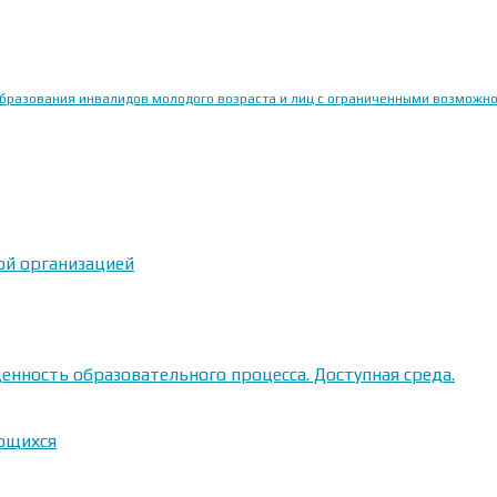
образования инвалидов молодого возраста и лиц с ограниченными возможн
ой организацией
енность образовательного процесса. Доступная среда.
ающихся