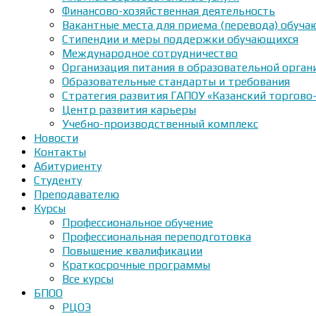
Финансово-хозяйственная деятельность
Вакантные места для приема (перевода) обуч
Стипендии и меры поддержки обучающихся
Международное сотрудничество
Организация питания в образовательной орган
Образовательные стандарты и требования
Стратегия развития ГАПОУ «Казанский торгово
Центр развития карьеры
Учебно-производственный комплекс
Новости
Контакты
Абитуриенту
Студенту
Преподавателю
Курсы
Профессиональное обучение
Профессиональная переподготовка
Повышение квалификации
Краткосрочные программы
Все курсы
БПОО
РЦОЭ