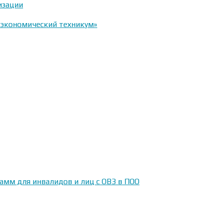
изации
-экономический техникум»
амм для инвалидов и лиц с ОВЗ в ПОО