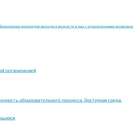
образования инвалидов молодого возраста и лиц с ограниченными возможн
ой организацией
енность образовательного процесса. Доступная среда.
ающихся