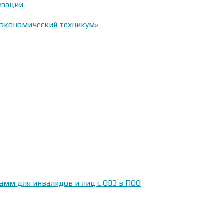
изации
-экономический техникум»
амм для инвалидов и лиц с ОВЗ в ПОО