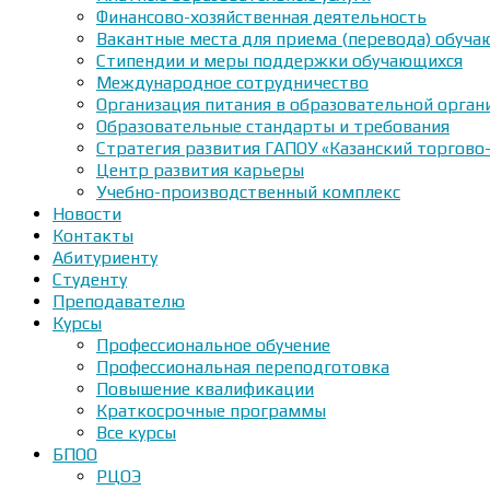
Финансово-хозяйственная деятельность
Вакантные места для приема (перевода) обуч
Стипендии и меры поддержки обучающихся
Международное сотрудничество
Организация питания в образовательной орган
Образовательные стандарты и требования
Стратегия развития ГАПОУ «Казанский торгово
Центр развития карьеры
Учебно-производственный комплекс
Новости
Контакты
Абитуриенту
Студенту
Преподавателю
Курсы
Профессиональное обучение
Профессиональная переподготовка
Повышение квалификации
Краткосрочные программы
Все курсы
БПОО
РЦОЭ