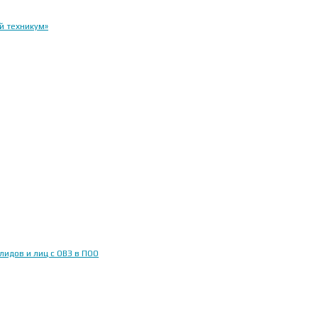
й техникум»
идов и лиц с ОВЗ в ПОО