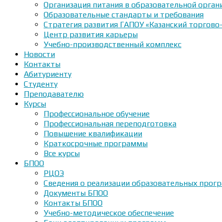
Организация питания в образовательной орган
Образовательные стандарты и требования
Стратегия развития ГАПОУ «Казанский торгово
Центр развития карьеры
Учебно-производственный комплекс
Новости
Контакты
Абитуриенту
Студенту
Преподавателю
Курсы
Профессиональное обучение
Профессиональная переподготовка
Повышение квалификации
Краткосрочные программы
Все курсы
БПОО
РЦОЭ
Сведения о реализации образовательных прогр
Документы БПОО
Контакты БПОО
Учебно-методическое обеспечение