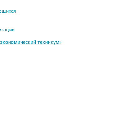
ающихся
изации
-экономический техникум»