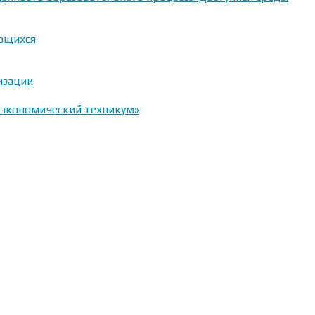
ающихся
изации
-экономический техникум»