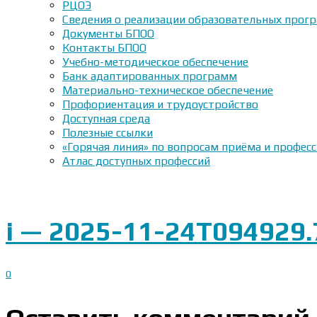
РЦОЭ
Сведения о реализации образовательных прогр
Документы БПОО
Контакты БПОО
Учебно-методическое обеспечение
Банк адаптированных программ
Материально-техническое обеспечение
Профориентация и трудоустройство
Доступная среда
Полезные ссылки
«Горячая линия» по вопросам приёма и профес
Атлас доступных профессий
i — 2025-11-24T094929.
0