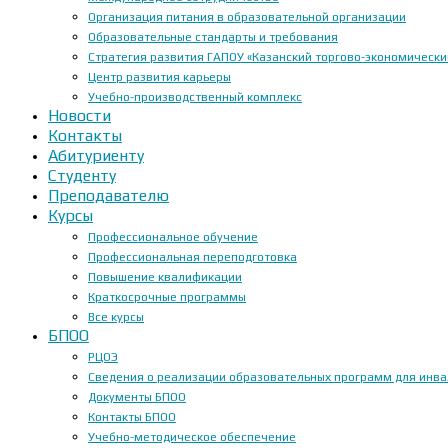
Организация питания в образовательной организации
Образовательные стандарты и требования
Стратегия развития ГАПОУ «Казанский торгово-экономически
Центр развития карьеры
Учебно-производственный комплекс
Новости
Контакты
Абитуриенту
Студенту
Преподавателю
Курсы
Профессиональное обучение
Профессиональная переподготовка
Повышение квалификации
Краткосрочные программы
Все курсы
БПОО
РЦОЭ
Сведения о реализации образовательных программ для инвал
Документы БПОО
Контакты БПОО
Учебно-методическое обеспечение