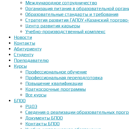
Международное сотрудничество
Организация питания в образовательной орган
Образовательные стандарты и требования
Стратегия развития ГАПОУ «Казанский торгово
Центр развития карьеры
Учебно-производственный комплекс
Новости
Контакты
Абитуриенту
Студенту
Преподавателю
Курсы
Профессиональное обучение
Профессиональная переподготовка
Повышение квалификации
Краткосрочные программы
Все курсы
БПОО
РЦОЭ
Сведения о реализации образовательных прогр
Документы БПОО
Контакты БПОО