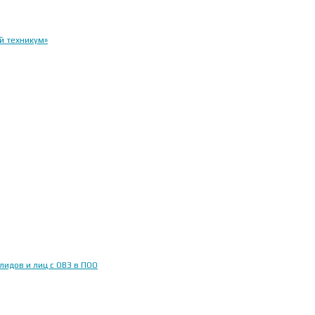
й техникум»
идов и лиц с ОВЗ в ПОО