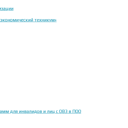
изации
-экономический техникум»
амм для инвалидов и лиц с ОВЗ в ПОО