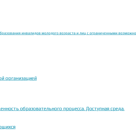
образования инвалидов молодого возраста и лиц с ограниченными возможн
ой организацией
енность образовательного процесса. Доступная среда.
ающихся