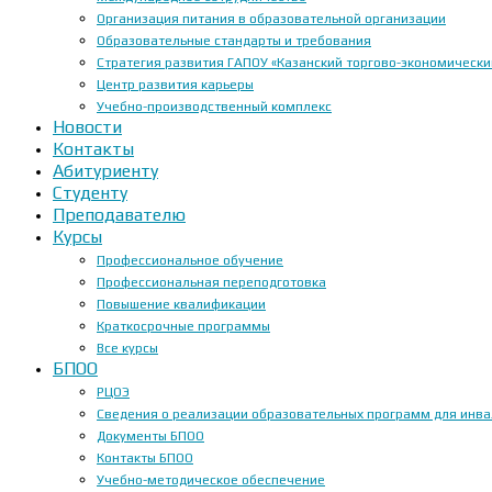
Организация питания в образовательной организации
Образовательные стандарты и требования
Стратегия развития ГАПОУ «Казанский торгово-экономически
Центр развития карьеры
Учебно-производственный комплекс
Новости
Контакты
Абитуриенту
Студенту
Преподавателю
Курсы
Профессиональное обучение
Профессиональная переподготовка
Повышение квалификации
Краткосрочные программы
Все курсы
БПОО
РЦОЭ
Сведения о реализации образовательных программ для инвал
Документы БПОО
Контакты БПОО
Учебно-методическое обеспечение