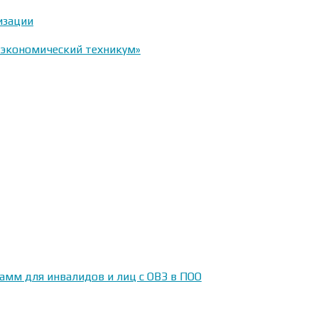
изации
-экономический техникум»
амм для инвалидов и лиц с ОВЗ в ПОО