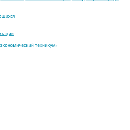
ающихся
изации
-экономический техникум»