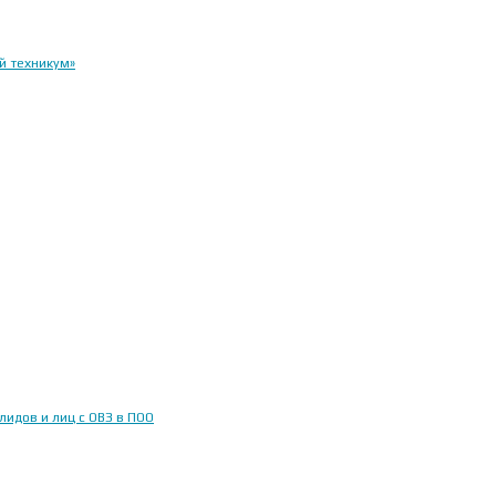
й техникум»
идов и лиц с ОВЗ в ПОО