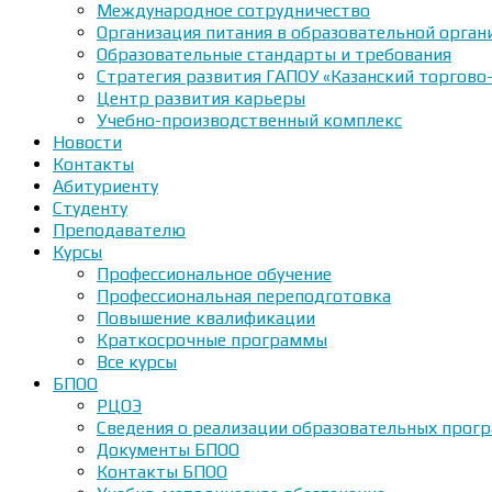
Международное сотрудничество
Организация питания в образовательной орган
Образовательные стандарты и требования
Стратегия развития ГАПОУ «Казанский торгово
Центр развития карьеры
Учебно-производственный комплекс
Новости
Контакты
Абитуриенту
Студенту
Преподавателю
Курсы
Профессиональное обучение
Профессиональная переподготовка
Повышение квалификации
Краткосрочные программы
Все курсы
БПОО
РЦОЭ
Сведения о реализации образовательных прогр
Документы БПОО
Контакты БПОО