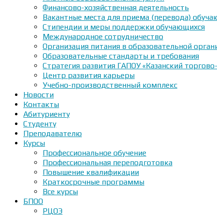
Финансово-хозяйственная деятельность
Вакантные места для приема (перевода) обуч
Стипендии и меры поддержки обучающихся
Международное сотрудничество
Организация питания в образовательной орган
Образовательные стандарты и требования
Стратегия развития ГАПОУ «Казанский торгово
Центр развития карьеры
Учебно-производственный комплекс
Новости
Контакты
Абитуриенту
Студенту
Преподавателю
Курсы
Профессиональное обучение
Профессиональная переподготовка
Повышение квалификации
Краткосрочные программы
Все курсы
БПОО
РЦОЭ