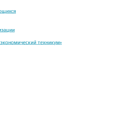
ающихся
изации
-экономический техникум»