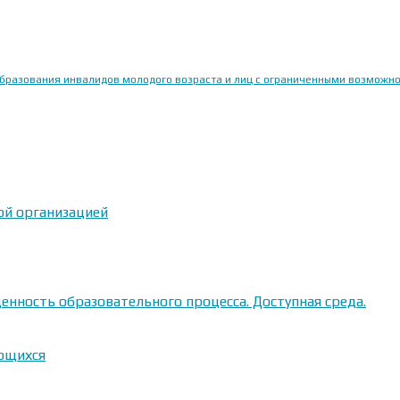
образования инвалидов молодого возраста и лиц с ограниченными возможн
ой организацией
енность образовательного процесса. Доступная среда.
ающихся