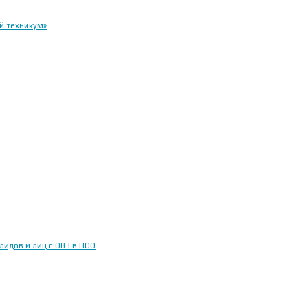
й техникум»
идов и лиц с ОВЗ в ПОО