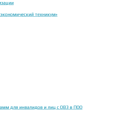
изации
-экономический техникум»
амм для инвалидов и лиц с ОВЗ в ПОО