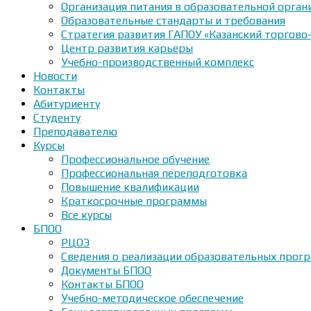
Организация питания в образовательной орган
Образовательные стандарты и требования
Стратегия развития ГАПОУ «Казанский торгово
Центр развития карьеры
Учебно-производственный комплекс
Новости
Контакты
Абитуриенту
Студенту
Преподавателю
Курсы
Профессиональное обучение
Профессиональная переподготовка
Повышение квалификации
Краткосрочные программы
Все курсы
БПОО
РЦОЭ
Сведения о реализации образовательных прогр
Документы БПОО
Контакты БПОО
Учебно-методическое обеспечение