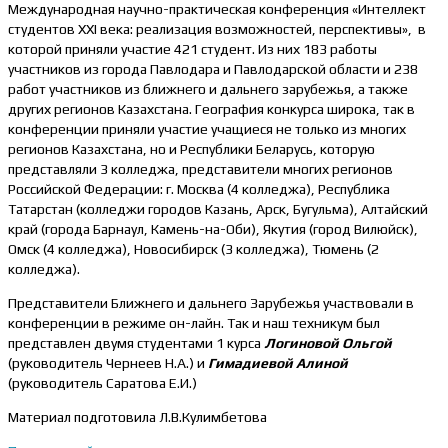
Международная научно-практическая конференция «Интеллект
студентов ХХІ века: реализация возможностей, перспективы», в
которой приняли участие 421 студент. Из них 183 работы
участников из города Павлодара и Павлодарской области и 238
работ участников из ближнего и дальнего зарубежья, а также
других регионов Казахстана. География конкурса широка, так в
конференции приняли участие учащиеся не только из многих
регионов Казахстана, но и Республики Беларусь, которую
представляли 3 колледжа, представители многих регионов
Российской Федерации: г. Москва (4 колледжа), Республика
Татарстан (колледжи городов Казань, Арск, Бугульма), Алтайский
край (города Барнаул, Камень-на-Оби), Якутия (город Вилюйск),
Омск (4 колледжа), Новосибирск (3 колледжа), Тюмень (2
колледжа).
Представители Ближнего и дальнего Зарубежья участвовали в
конференции в режиме он-лайн. Так и наш техникум был
представлен двумя студентами 1 курса
Логиновой Ольгой
(руководитель Чернеев Н.А.) и
Гимадиевой Алиной
(руководитель Саратова Е.И.)
Материал подготовила Л.В.Кулимбетова