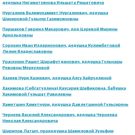
дедушка
Нигаматзянова Ильшата Ришатовича
Нургалиев Валимухаммет Нургалиевич, дедушка
Шакировой Гульнур Газимзяновны
Паршаков Гавриил Макарович, дед Царевой Марины
Арнольдовны
Сорокин Иван Илларионович, дедушка Кулимбетовой
Лилии Владиславовны
Ураскузин Рашит Шарафутдинович, дедушка Гульнары
Ревовны Меркуловой
Хазиев Нури Хазиевич, дедушка Алсу Хайруллиной
Хакимова (Сибгатуллина) Каусария Шафиковна, бабушка
Хакимовой Гульшат Равилевны
Хаметшин Хаметнури, дедушка Давлетшиной Гульсирень
Чернеев Василий Александрович, дедушка Чернеева
Николая Александровича
Шарипов Латып, прадедушка Шамиловой Зульфии