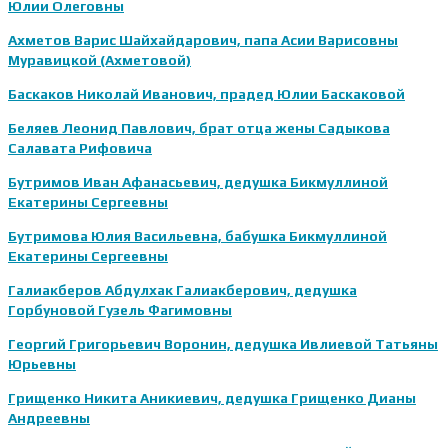
Юлии Олеговны
Ахметов Варис Шайхайдарович, папа Асии Варисовны
Муравицкой (Ахметовой)
Баскаков Николай Иванович, прадед Юлии Баскаковой
Беляев Леонид Павлович, брат отца жены Садыкова
Салавата Рифовича
Бутримов Иван Афанасьевич, дедушка Бикмуллиной
Екатерины Сергеевны
Бутримова Юлия Васильевна, бабушка Бикмуллиной
Екатерины Сергеевны
Галиакберов Абдулхак Галиакберович, дедушка
Горбуновой Гузель Фагимовны
Георгий Григорьевич Воронин, дедушка Ивлиевой Татьяны
Юрьевны
Грищенко Никита Аникиевич, дедушка Грищенко Дианы
Андреевны