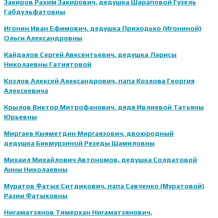
Закиров Рахим Закирович, дедушка Шараповой Гузель
Габдульфатовны
Игонин Иван Ефимович, дедушка Приходько (Игониной)
Ольги Александровны
Кайдалов Сергей Авксентьевич, дедушка Ларисы
Николаевны Гатиятовой
Козлов Алексей Александрович, папа Козлова Георгия
Алексеевича
Крылов Виктор Митрофанович, дядя Ивлиевой Татьяны
Юрьевны
Миргаев Кыяметдин Миргаязович, двоюродный
дедушка Бикмурзиной Резеды Шамиловны
Михаил Михайлович Автономов, дедушка Солдатовой
Анны Николаевны
Муратов Фатых Ситдикович, папа Савченко (Муратовой)
Разии Фатыховны
Нигаматзянов Тимерхан Нигаматзянович,