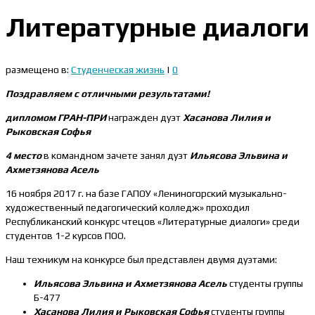
Литературные диалоги
размещено в:
Студенческая жизнь
|
0
Поздравляем с отличными результатами!
дипломом ГРАН-ПРИ
награжден дуэт
Хасанова Лилия и
Рыковская Софья
4 место
в командном зачете занял дуэт
Ильясова Эльвина и
Ахметзянова Асель
16 ноября 2017 г. на базе ГАПОУ «Лениногорский музыкально-
художественный педагогический колледж» проходил
Республиканский конкурс чтецов «Литературные диалоги» среди
студентов 1-2 курсов ПОО.
Наш техникум на конкурсе был представлен двумя дуэтами:
Ильясова Эльвина и Ахметзянова Асель
студенты группы
Б-477
Хасанова Лилия и Рыковская Софья
студенты группы