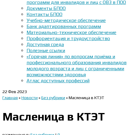
программ для инвалидов и лиц с ОВЗ в ПОО
Документы БПОО
Контакты БПОО
Учебно-методическое обеспечение
Банк адаптированных программ
Материально-техническое обеспечение
Профориентация и трудоустройство
Доступная среда
Полезные ссылки
«Горячая линия» по вопросам приёма и
профессионального образования инвалидов
молодого возраста и лиц с ограниченными
возможностями здоровья
Атлас доступных профессий
22
Фев 2023
Главная
»
Новости
»
Без рубрики
»
Масленица в КТЭТ
Масленица в КТЭТ
размещено в:
Без рубрики
|
0