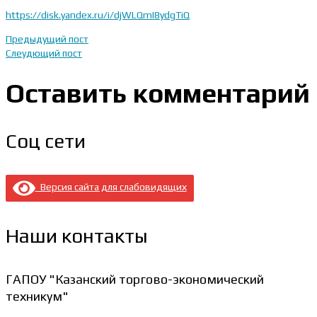
https://disk.yandex.ru/i/djWLQmI8ydgTiQ
Предыдущий пост
Слеудющий пост
Оставить комментарий
Соц сети
Версия сайта для слабовидящих
Наши контакты
ГАПОУ "Казанский торгово-экономический
техникум"