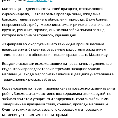
Масленица — древний славянский праздник, открывающий
сырную неделю, — это веселые проводы зимы, ожидание
близкого тепла, весеннего обновления природы. Даже блины,
непременный атрибут масленицы, имели ритуальное значение:
круглые, румяные, горячие, они являли собой символ солнца,
которое все ярче разгоралось, удлиняя дни.
21 февраля во 2 корпусе нашего техникума прошли веселые
проводы зимы. Студенты, озаренные радостным ожиданием
тепла, весеннего обновления, вышли праздновать Масленицу.
Ведущие созывали всех желающих на праздничные гуляния, где
студентов и преподавателей встречало нарядное чучело
масленицы. В ходе мероприятия юноши и девушки участвовали в
традиционных русских забавах.
Соревнование по перетягиванию каната позволило сравнить силы
ребят. Болельщики же активно поддерживали своих друзей, не
забывая при этом угощаться и подкреплять свои силы блинами.
Завершением праздника стало, конечно, проводы масленицы.
Судя по тому, как ярко, весело, с хороводом мы проводили
масленицу -теплая весна не за горами!