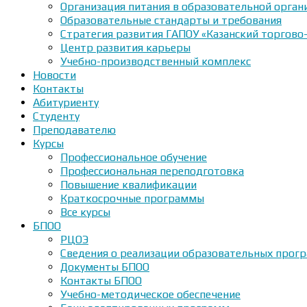
Организация питания в образовательной орган
Образовательные стандарты и требования
Стратегия развития ГАПОУ «Казанский торгово
Центр развития карьеры
Учебно-производственный комплекс
Новости
Контакты
Абитуриенту
Студенту
Преподавателю
Курсы
Профессиональное обучение
Профессиональная переподготовка
Повышение квалификации
Краткосрочные программы
Все курсы
БПОО
РЦОЭ
Сведения о реализации образовательных прогр
Документы БПОО
Контакты БПОО
Учебно-методическое обеспечение