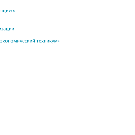
ающихся
изации
-экономический техникум»