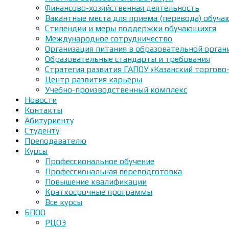
Финансово-хозяйственная деятельность
Вакантные места для приема (перевода) обуч
Стипендии и меры поддержки обучающихся
Международное сотрудничество
Организация питания в образовательной орган
Образовательные стандарты и требования
Стратегия развития ГАПОУ «Казанский торгово
Центр развития карьеры
Учебно-производственный комплекс
Новости
Контакты
Абитуриенту
Студенту
Преподавателю
Курсы
Профессиональное обучение
Профессиональная переподготовка
Повышение квалификации
Краткосрочные программы
Все курсы
БПОО
РЦОЭ