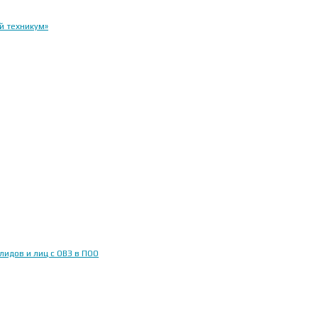
й техникум»
идов и лиц с ОВЗ в ПОО