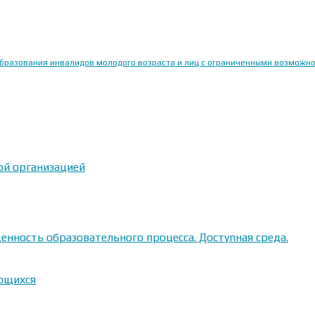
образования инвалидов молодого возраста и лиц с ограниченными возможн
ой организацией
енность образовательного процесса. Доступная среда.
ающихся