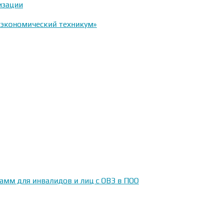
изации
-экономический техникум»
амм для инвалидов и лиц с ОВЗ в ПОО