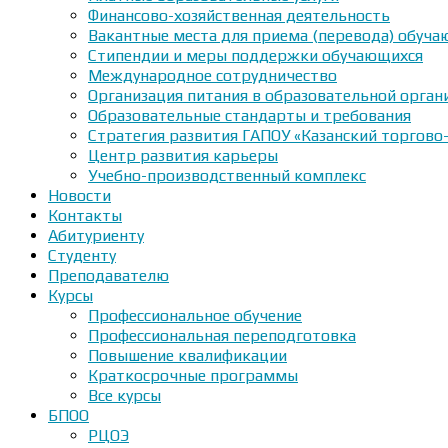
Финансово-хозяйственная деятельность
Вакантные места для приема (перевода) обуч
Стипендии и меры поддержки обучающихся
Международное сотрудничество
Организация питания в образовательной орган
Образовательные стандарты и требования
Стратегия развития ГАПОУ «Казанский торгово
Центр развития карьеры
Учебно-производственный комплекс
Новости
Контакты
Абитуриенту
Студенту
Преподавателю
Курсы
Профессиональное обучение
Профессиональная переподготовка
Повышение квалификации
Краткосрочные программы
Все курсы
БПОО
РЦОЭ