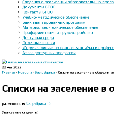
Сведения о реализации образовательных прогр
Документы БПОО
Контакты БПОО
Учебно-методическое обеспечение
Банк адаптированных программ
Материально-техническое обеспечение
Профориентация и трудоустройство
Доступная среда
Полезные ссылки
«Горячая линия» по вопросам приёма и профес
Атлас доступных профессий
22
Авг 2022
Главная
»
Новости
»
Без рубрики
»
Списки на заселение в общежити
Списки на заселение в
размещено в:
Без рубрики
|
0
Уважаемые студенты!