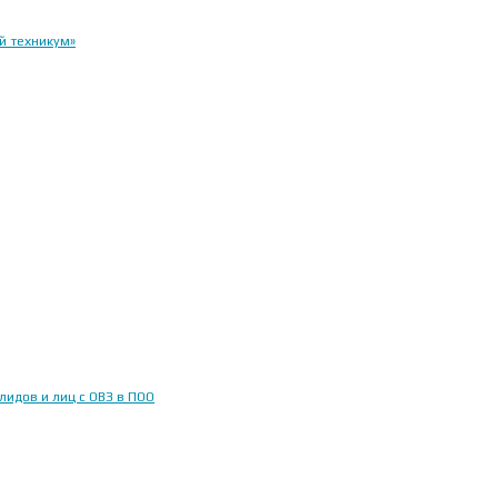
й техникум»
идов и лиц с ОВЗ в ПОО