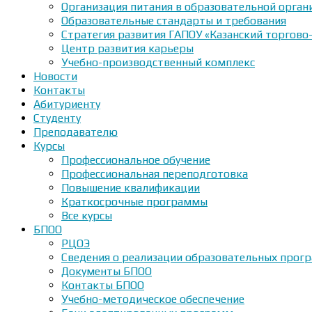
Организация питания в образовательной орган
Образовательные стандарты и требования
Стратегия развития ГАПОУ «Казанский торгово
Центр развития карьеры
Учебно-производственный комплекс
Новости
Контакты
Абитуриенту
Студенту
Преподавателю
Курсы
Профессиональное обучение
Профессиональная переподготовка
Повышение квалификации
Краткосрочные программы
Все курсы
БПОО
РЦОЭ
Сведения о реализации образовательных прогр
Документы БПОО
Контакты БПОО
Учебно-методическое обеспечение