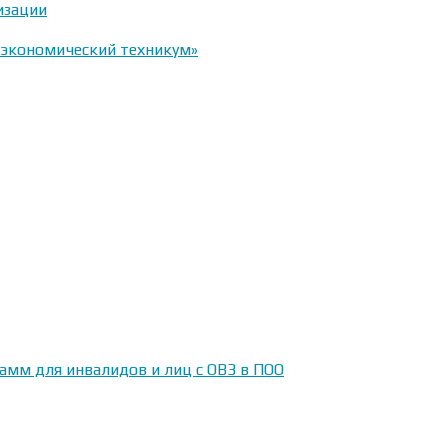
изации
-экономический техникум»
амм для инвалидов и лиц с ОВЗ в ПОО