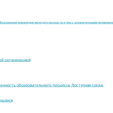
образования инвалидов молодого возраста и лиц с ограниченными возможн
ой организацией
енность образовательного процесса. Доступная среда.
ающихся