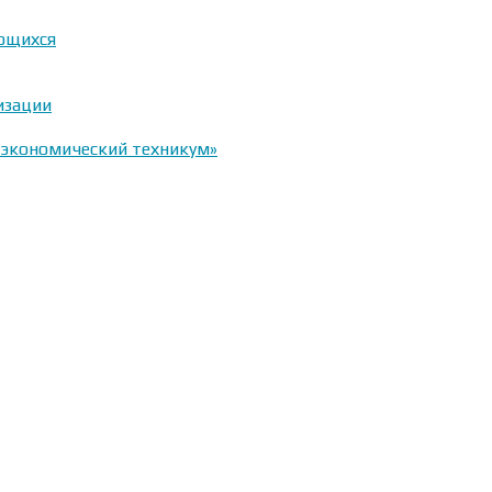
ающихся
изации
-экономический техникум»