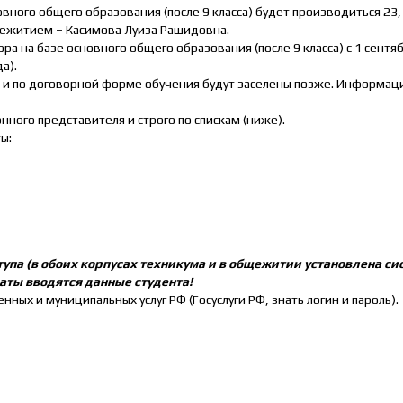
ого общего образования (после 9 класса) будет производиться 23, 24 и
бщежитием – Касимова Луиза Рашидовна.
 на базе основного общего образования (после 9 класса) с 1 сентяб
а).
) и по договорной форме обучения будут заселены позже. Информация
ного представителя и строго по спискам (ниже).
ы:
упа (в обоих корпусах техникума и в общежитии установлена си
аты вводятся данные студента!
ных и муниципальных услуг РФ (Госуслуги РФ, знать логин и пароль).