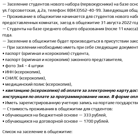
— Заселение студентов нового набора (первокурсники) на базе основн
ул. Горсоветская, д.2а, телефон: 8(843)562-40-99. Заведующая о
— Проживание в общежитии начинается для студентов нового набора
предоставленных комнатах, заезд в общежитие 31 августа 2022 год
— Студенты на базе среднего общего образования (после 11 класса
года.
— Заселение в общежитие будет производиться в присутствии закон
— При заселении необходимо иметь при себе следующие документ
• паспорт (оригинал и ксерокопия) студента,
• паспорт (оригинал и ксерокопия) законного представителя,
• фото 3х4 – 4 штуки
• ИНН (ксерокопия),
• СНИЛС (ксерокопия),
• медицинский полис (ксерокопия),
•
квитанцию (ксерокопию) об оплате за электронную карту дост
инструкция по оплате за программирование ниже. В форме опл
• Иметь зарегистрированную учетную запись на портале государствен
— Стоимость проживания в общежитии для студентов:
• обучающихся на бюджетной основе — 333 рублей,
• обучающихся на договорной основе — 1700 рублей.
Список на заселение в общежитие: