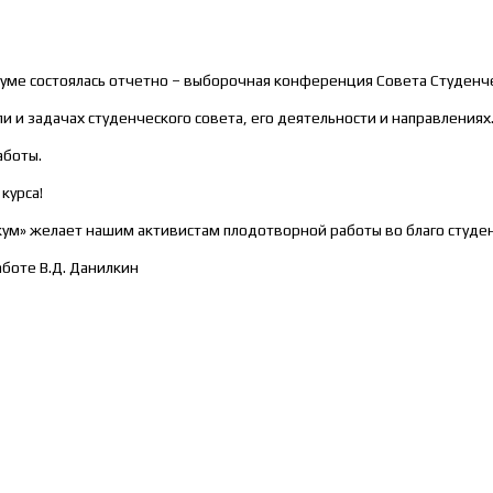
куме состоялась отчетно – выборочная конференция Совета Студенч
и и задачах студенческого совета, его деятельности и направлениях
аботы.
курса!
ум» желает нашим активистам плодотворной работы во благо студен
боте В.Д. Данилкин