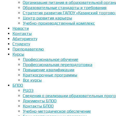
Организация питания в образовательной орган
Образовательные стандарты и требования
Стратегия развития ГАПОУ «Казанский торгово
Центр развития карьеры
Учебно-производственный комплекс
Новости
Контакты
Абитуриенту
Студенту
Преподавателю
Курсы
Профессиональное обучение
Профессиональная переподготовка
Повышение квалификации
Краткосрочные программы
Все курсы
БПОО
РЦОЭ
Сведения о реализации образовательных прогр
Документы БПОО
Контакты БПОО
Учебно-методическое обеспечение