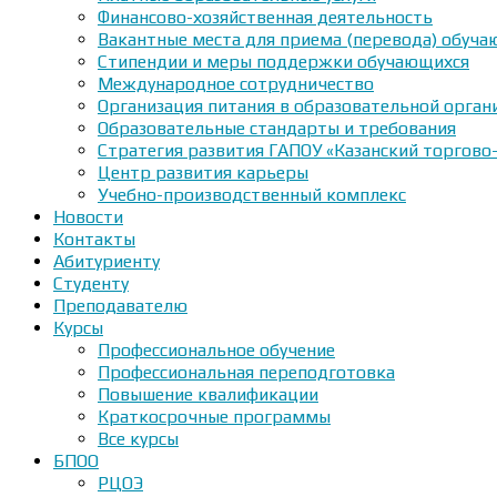
Финансово-хозяйственная деятельность
Вакантные места для приема (перевода) обуч
Стипендии и меры поддержки обучающихся
Международное сотрудничество
Организация питания в образовательной орган
Образовательные стандарты и требования
Стратегия развития ГАПОУ «Казанский торгово
Центр развития карьеры
Учебно-производственный комплекс
Новости
Контакты
Абитуриенту
Студенту
Преподавателю
Курсы
Профессиональное обучение
Профессиональная переподготовка
Повышение квалификации
Краткосрочные программы
Все курсы
БПОО
РЦОЭ