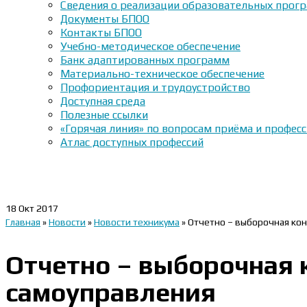
Сведения о реализации образовательных прогр
Документы БПОО
Контакты БПОО
Учебно-методическое обеспечение
Банк адаптированных программ
Материально-техническое обеспечение
Профориентация и трудоустройство
Доступная среда
Полезные ссылки
«Горячая линия» по вопросам приёма и профес
Атлас доступных профессий
18
Окт 2017
Главная
»
Новости
»
Новости техникума
»
Отчетно – выборочная ко
Отчетно – выборочная 
самоуправления