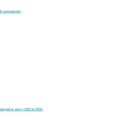
й техникум»
идов и лиц с ОВЗ в ПОО