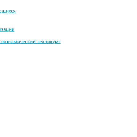
ающихся
изации
-экономический техникум»