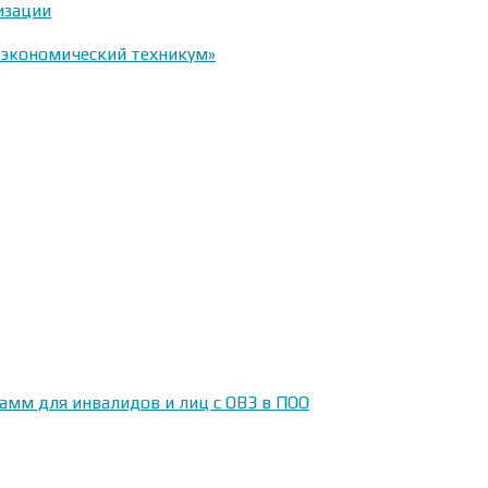
изации
-экономический техникум»
амм для инвалидов и лиц с ОВЗ в ПОО