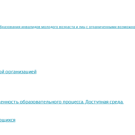
образования инвалидов молодого возраста и лиц с ограниченными возможн
ой организацией
енность образовательного процесса. Доступная среда.
ающихся