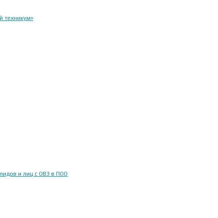
й техникум»
идов и лиц с ОВЗ в ПОО