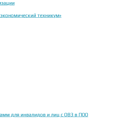
изации
-экономический техникум»
амм для инвалидов и лиц с ОВЗ в ПОО