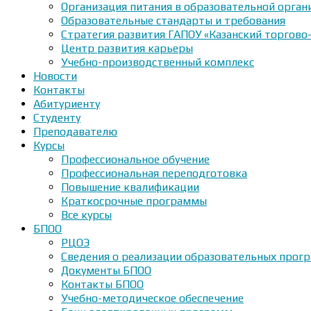
Организация питания в образовательной орган
Образовательные стандарты и требования
Стратегия развития ГАПОУ «Казанский торгово
Центр развития карьеры
Учебно-производственный комплекс
Новости
Контакты
Абитуриенту
Студенту
Преподавателю
Курсы
Профессиональное обучение
Профессиональная переподготовка
Повышение квалификации
Краткосрочные программы
Все курсы
БПОО
РЦОЭ
Сведения о реализации образовательных прогр
Документы БПОО
Контакты БПОО
Учебно-методическое обеспечение