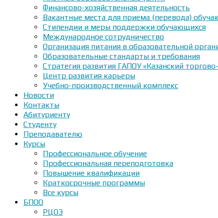
Финансово-хозяйственная деятельность
Вакантные места для приема (перевода) обуч
Стипендии и меры поддержки обучающихся
Международное сотрудничество
Организация питания в образовательной орган
Образовательные стандарты и требования
Стратегия развития ГАПОУ «Казанский торгово
Центр развития карьеры
Учебно-производственный комплекс
Новости
Контакты
Абитуриенту
Студенту
Преподавателю
Курсы
Профессиональное обучение
Профессиональная переподготовка
Повышение квалификации
Краткосрочные программы
Все курсы
БПОО
РЦОЭ