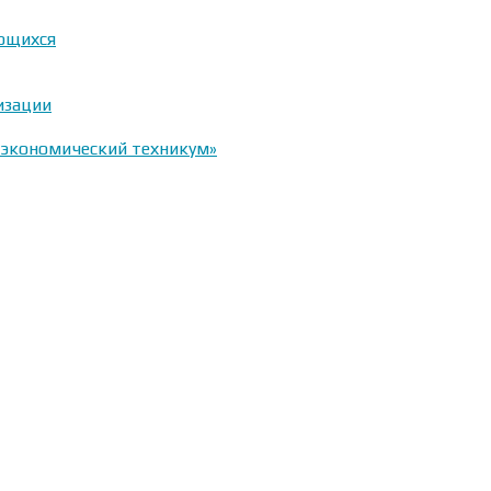
ающихся
изации
-экономический техникум»