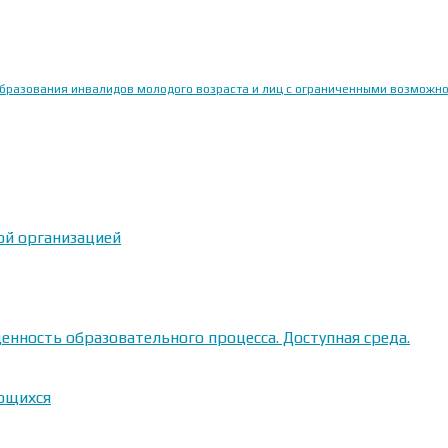
образования инвалидов молодого возраста и лиц с ограниченными возможн
ой организацией
енность образовательного процесса. Доступная среда.
ающихся