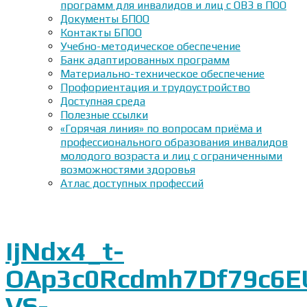
программ для инвалидов и лиц с ОВЗ в ПОО
Документы БПОО
Контакты БПОО
Учебно-методическое обеспечение
Банк адаптированных программ
Материально-техническое обеспечение
Профориентация и трудоустройство
Доступная среда
Полезные ссылки
«Горячая линия» по вопросам приёма и
профессионального образования инвалидов
молодого возраста и лиц с ограниченными
возможностями здоровья
Атлас доступных профессий
IjNdx4_t-
OAp3c0Rcdmh7Df79c6EU
VS-