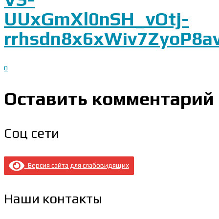
UUxGmXl0nSH_vOtj-
rrhsdn8x6xWiv7ZyoP8a
0
Оставить комментарий
Соц сети
Версия сайта для слабовидящих
Наши контакты