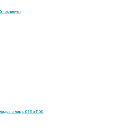
й техникум»
идов и лиц с ОВЗ в ПОО