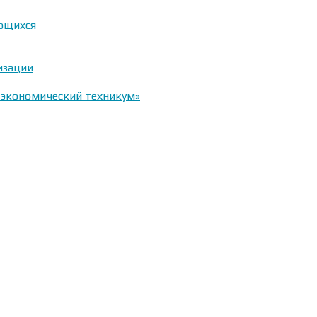
ающихся
изации
-экономический техникум»