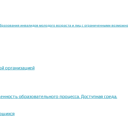
образования инвалидов молодого возраста и лиц с ограниченными возможн
ой организацией
енность образовательного процесса. Доступная среда.
ающихся