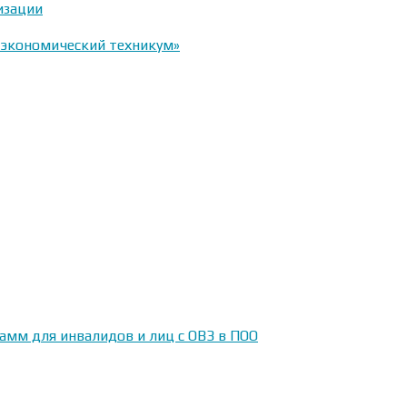
изации
-экономический техникум»
амм для инвалидов и лиц с ОВЗ в ПОО