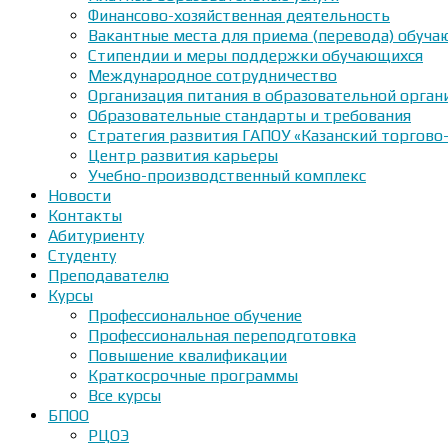
Финансово-хозяйственная деятельность
Вакантные места для приема (перевода) обуч
Стипендии и меры поддержки обучающихся
Международное сотрудничество
Организация питания в образовательной орган
Образовательные стандарты и требования
Стратегия развития ГАПОУ «Казанский торгово
Центр развития карьеры
Учебно-производственный комплекс
Новости
Контакты
Абитуриенту
Студенту
Преподавателю
Курсы
Профессиональное обучение
Профессиональная переподготовка
Повышение квалификации
Краткосрочные программы
Все курсы
БПОО
РЦОЭ