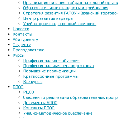
Организация питания в образовательной орган
Образовательные стандарты и требования
Стратегия развития ГАПОУ «Казанский торгово
Центр развития карьеры
Учебно-производственный комплекс
Новости
Контакты
Абитуриенту
Студенту
Преподавателю
Курсы
Профессиональное обучение
Профессиональная переподготовка
Повышение квалификации
Краткосрочные программы
Все курсы
БПОО
РЦОЭ
Сведения о реализации образовательных прогр
Документы БПОО
Контакты БПОО
Учебно-методическое обеспечение