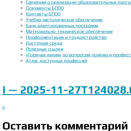
Сведения о реализации образовательных прогр
Документы БПОО
Контакты БПОО
Учебно-методическое обеспечение
Банк адаптированных программ
Материально-техническое обеспечение
Профориентация и трудоустройство
Доступная среда
Полезные ссылки
«Горячая линия» по вопросам приёма и профес
Атлас доступных профессий
i — 2025-11-27T124028.
0
Оставить комментарий