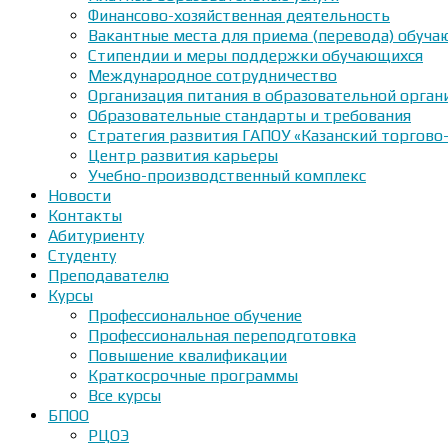
Финансово-хозяйственная деятельность
Вакантные места для приема (перевода) обуч
Стипендии и меры поддержки обучающихся
Международное сотрудничество
Организация питания в образовательной орган
Образовательные стандарты и требования
Стратегия развития ГАПОУ «Казанский торгово
Центр развития карьеры
Учебно-производственный комплекс
Новости
Контакты
Абитуриенту
Студенту
Преподавателю
Курсы
Профессиональное обучение
Профессиональная переподготовка
Повышение квалификации
Краткосрочные программы
Все курсы
БПОО
РЦОЭ