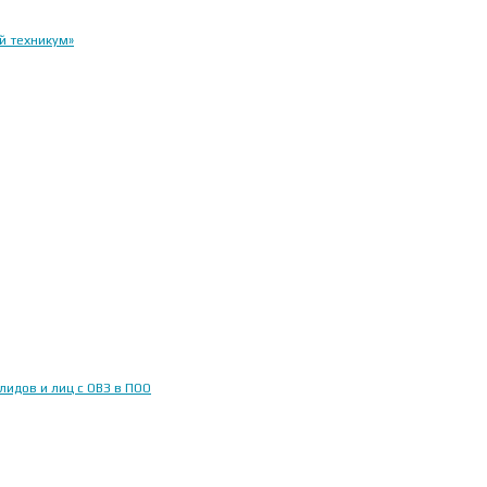
й техникум»
идов и лиц с ОВЗ в ПОО