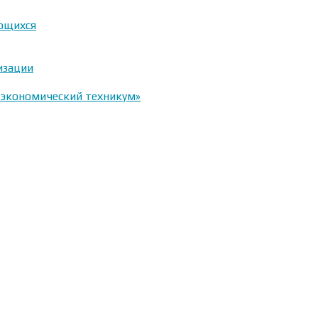
ающихся
изации
-экономический техникум»