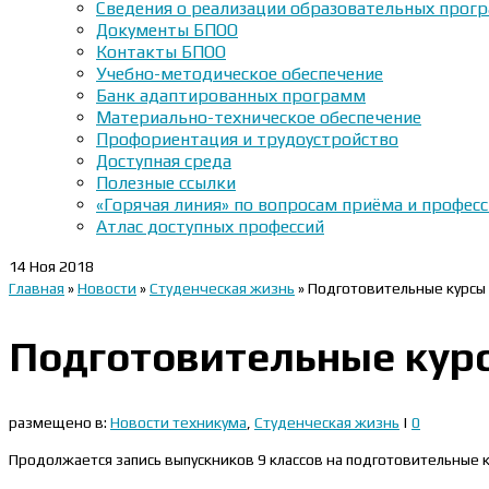
Сведения о реализации образовательных прогр
Документы БПОО
Контакты БПОО
Учебно-методическое обеспечение
Банк адаптированных программ
Материально-техническое обеспечение
Профориентация и трудоустройство
Доступная среда
Полезные ссылки
«Горячая линия» по вопросам приёма и профес
Атлас доступных профессий
14
Ноя 2018
Главная
»
Новости
»
Студенческая жизнь
»
Подготовительные курсы 
Подготовительные курс
размещено в:
Новости техникума
,
Студенческая жизнь
|
0
Продолжается запись выпускников 9 классов на подготовительные к