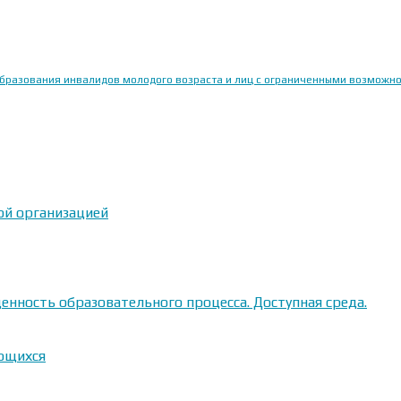
образования инвалидов молодого возраста и лиц с ограниченными возможн
ой организацией
енность образовательного процесса. Доступная среда.
ающихся