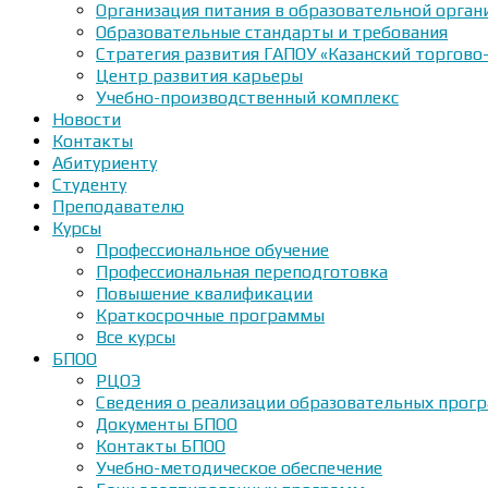
Организация питания в образовательной орган
Образовательные стандарты и требования
Стратегия развития ГАПОУ «Казанский торгово
Центр развития карьеры
Учебно-производственный комплекс
Новости
Контакты
Абитуриенту
Студенту
Преподавателю
Курсы
Профессиональное обучение
Профессиональная переподготовка
Повышение квалификации
Краткосрочные программы
Все курсы
БПОО
РЦОЭ
Сведения о реализации образовательных прогр
Документы БПОО
Контакты БПОО
Учебно-методическое обеспечение