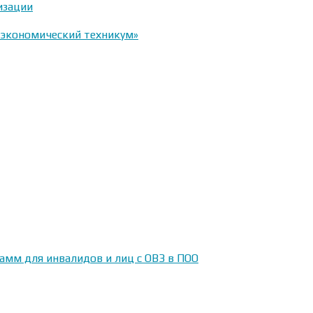
изации
-экономический техникум»
амм для инвалидов и лиц с ОВЗ в ПОО