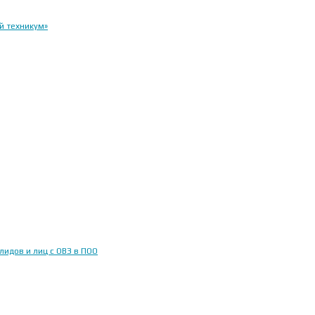
й техникум»
идов и лиц с ОВЗ в ПОО