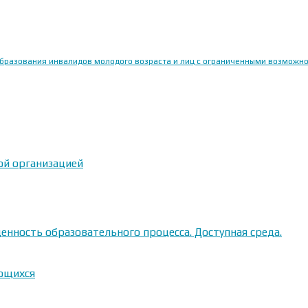
образования инвалидов молодого возраста и лиц с ограниченными возможн
ой организацией
енность образовательного процесса. Доступная среда.
ающихся