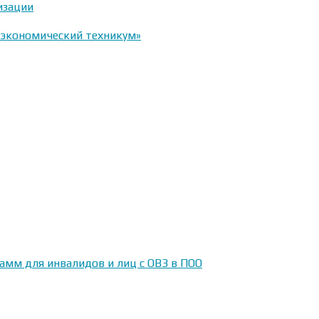
изации
-экономический техникум»
амм для инвалидов и лиц с ОВЗ в ПОО