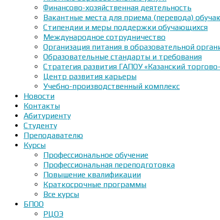
Финансово-хозяйственная деятельность
Вакантные места для приема (перевода) обуч
Стипендии и меры поддержки обучающихся
Международное сотрудничество
Организация питания в образовательной орган
Образовательные стандарты и требования
Стратегия развития ГАПОУ «Казанский торгово
Центр развития карьеры
Учебно-производственный комплекс
Новости
Контакты
Абитуриенту
Студенту
Преподавателю
Курсы
Профессиональное обучение
Профессиональная переподготовка
Повышение квалификации
Краткосрочные программы
Все курсы
БПОО
РЦОЭ