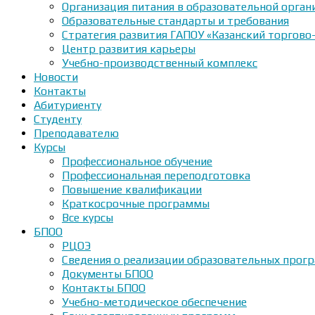
Организация питания в образовательной орган
Образовательные стандарты и требования
Стратегия развития ГАПОУ «Казанский торгово
Центр развития карьеры
Учебно-производственный комплекс
Новости
Контакты
Абитуриенту
Студенту
Преподавателю
Курсы
Профессиональное обучение
Профессиональная переподготовка
Повышение квалификации
Краткосрочные программы
Все курсы
БПОО
РЦОЭ
Сведения о реализации образовательных прогр
Документы БПОО
Контакты БПОО
Учебно-методическое обеспечение