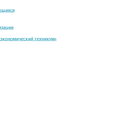
ающихся
изации
-экономический техникум»