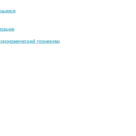
ающихся
изации
-экономический техникум»