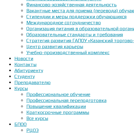
Финансово-хозяйственная деятельность
Вакантные места для приема (перевода) обуч
Стипендии и меры поддержки обучающихся
Международное сотрудничество
Организация питания в образовательной орган
Образовательные стандарты и требования
Стратегия развития ГАПОУ «Казанский торгово
Центр развития карьеры
Учебно-производственный комплекс
Новости
Контакты
Абитуриенту
Студенту
Преподавателю
Курсы
Профессиональное обучение
Профессиональная переподготовка
Повышение квалификации
Краткосрочные программы
Все курсы
БПОО
РЦОЭ