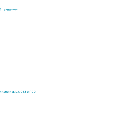
й техникум»
идов и лиц с ОВЗ в ПОО