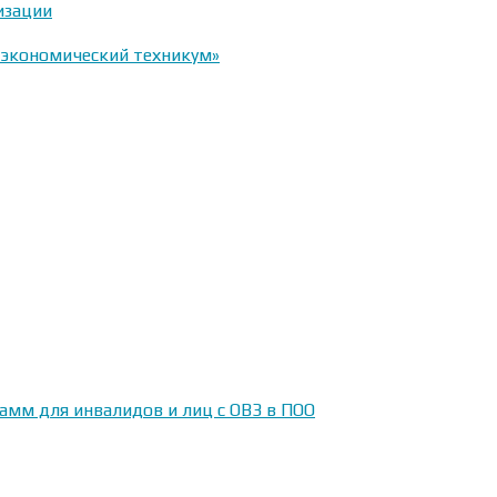
изации
-экономический техникум»
амм для инвалидов и лиц с ОВЗ в ПОО