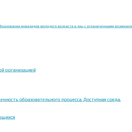
образования инвалидов молодого возраста и лиц с ограниченными возможн
ой организацией
енность образовательного процесса. Доступная среда.
ающихся