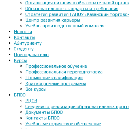
Организация питания в образовательной орган
Образовательные стандарты и требования
Стратегия развития ГАПОУ «Казанский торгово
Центр развития карьеры
Учебно-производственный комплекс
Новости
Контакты
Абитуриенту
Студенту
Преподавателю
Курсы
Профессиональное обучение
Профессиональная переподготовка
Повышение квалификации
Краткосрочные программы
Все курсы
БПОО
РЦОЭ
Сведения о реализации образовательных прогр
Документы БПОО
Контакты БПОО
Учебно-методическое обеспечение