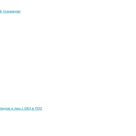
й техникум»
идов и лиц с ОВЗ в ПОО