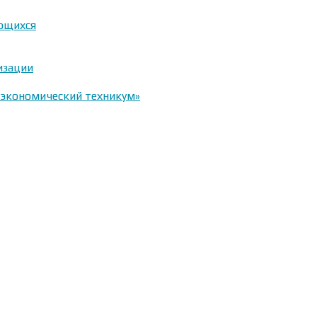
ающихся
изации
-экономический техникум»