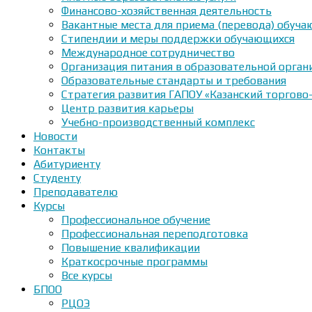
Финансово-хозяйственная деятельность
Вакантные места для приема (перевода) обуч
Стипендии и меры поддержки обучающихся
Международное сотрудничество
Организация питания в образовательной орган
Образовательные стандарты и требования
Стратегия развития ГАПОУ «Казанский торгово
Центр развития карьеры
Учебно-производственный комплекс
Новости
Контакты
Абитуриенту
Студенту
Преподавателю
Курсы
Профессиональное обучение
Профессиональная переподготовка
Повышение квалификации
Краткосрочные программы
Все курсы
БПОО
РЦОЭ