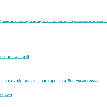
образования инвалидов молодого возраста и лиц с ограниченными возможн
ой организацией
енность образовательного процесса. Доступная среда.
ающихся