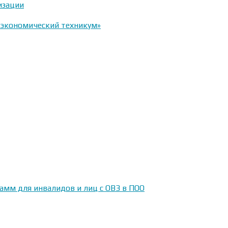
изации
-экономический техникум»
амм для инвалидов и лиц с ОВЗ в ПОО