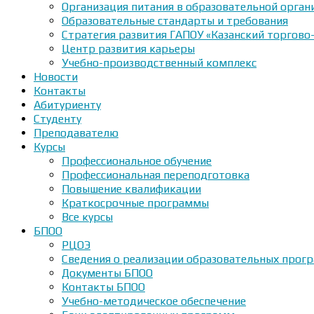
Организация питания в образовательной орган
Образовательные стандарты и требования
Стратегия развития ГАПОУ «Казанский торгово
Центр развития карьеры
Учебно-производственный комплекс
Новости
Контакты
Абитуриенту
Студенту
Преподавателю
Курсы
Профессиональное обучение
Профессиональная переподготовка
Повышение квалификации
Краткосрочные программы
Все курсы
БПОО
РЦОЭ
Сведения о реализации образовательных прогр
Документы БПОО
Контакты БПОО
Учебно-методическое обеспечение