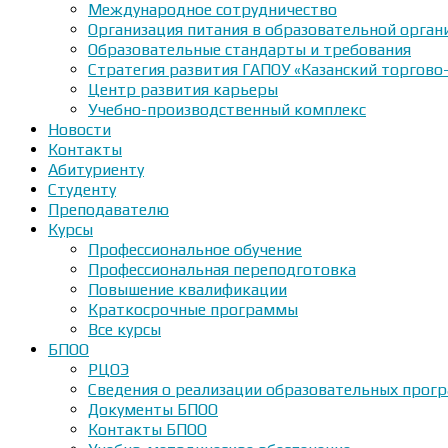
Международное сотрудничество
Организация питания в образовательной орган
Образовательные стандарты и требования
Стратегия развития ГАПОУ «Казанский торгово
Центр развития карьеры
Учебно-производственный комплекс
Новости
Контакты
Абитуриенту
Студенту
Преподавателю
Курсы
Профессиональное обучение
Профессиональная переподготовка
Повышение квалификации
Краткосрочные программы
Все курсы
БПОО
РЦОЭ
Сведения о реализации образовательных прогр
Документы БПОО
Контакты БПОО