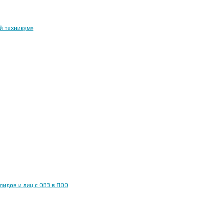
й техникум»
идов и лиц с ОВЗ в ПОО