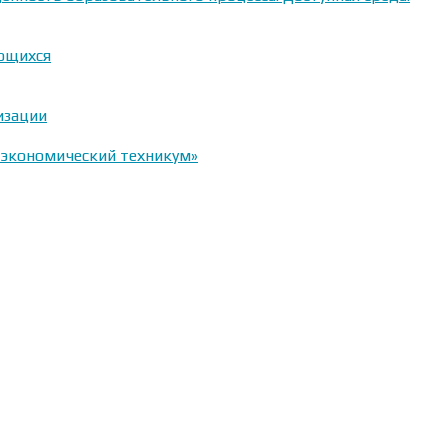
ающихся
изации
-экономический техникум»