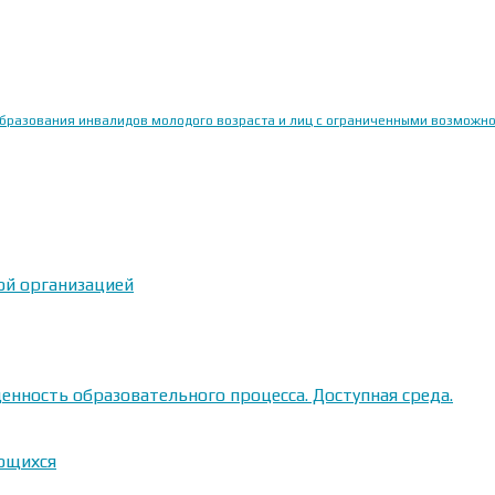
образования инвалидов молодого возраста и лиц с ограниченными возможн
ой организацией
енность образовательного процесса. Доступная среда.
ающихся