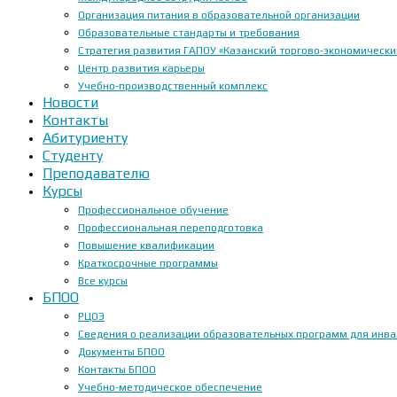
Организация питания в образовательной организации
Образовательные стандарты и требования
Стратегия развития ГАПОУ «Казанский торгово-экономически
Центр развития карьеры
Учебно-производственный комплекс
Новости
Контакты
Абитуриенту
Студенту
Преподавателю
Курсы
Профессиональное обучение
Профессиональная переподготовка
Повышение квалификации
Краткосрочные программы
Все курсы
БПОО
РЦОЭ
Сведения о реализации образовательных программ для инвал
Документы БПОО
Контакты БПОО
Учебно-методическое обеспечение