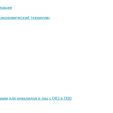
изации
-экономический техникум»
амм для инвалидов и лиц с ОВЗ в ПОО