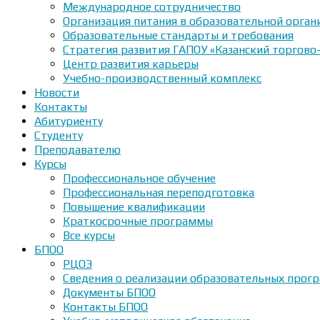
Международное сотрудничество
Организация питания в образовательной орган
Образовательные стандарты и требования
Стратегия развития ГАПОУ «Казанский торгово
Центр развития карьеры
Учебно-производственный комплекс
Новости
Контакты
Абитуриенту
Студенту
Преподавателю
Курсы
Профессиональное обучение
Профессиональная переподготовка
Повышение квалификации
Краткосрочные программы
Все курсы
БПОО
РЦОЭ
Сведения о реализации образовательных прогр
Документы БПОО
Контакты БПОО