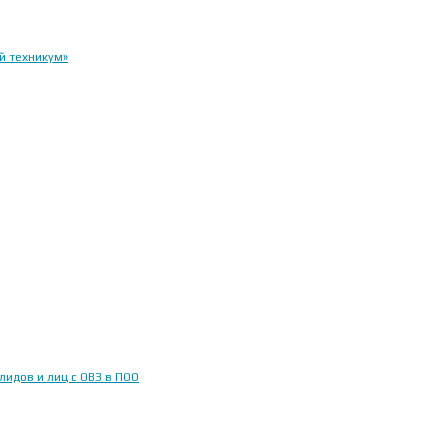
й техникум»
идов и лиц с ОВЗ в ПОО