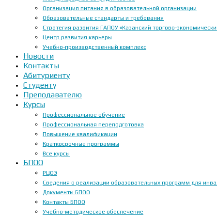
Организация питания в образовательной организации
Образовательные стандарты и требования
Стратегия развития ГАПОУ «Казанский торгово-экономически
Центр развития карьеры
Учебно-производственный комплекс
Новости
Контакты
Абитуриенту
Студенту
Преподавателю
Курсы
Профессиональное обучение
Профессиональная переподготовка
Повышение квалификации
Краткосрочные программы
Все курсы
БПОО
РЦОЭ
Сведения о реализации образовательных программ для инвал
Документы БПОО
Контакты БПОО
Учебно-методическое обеспечение