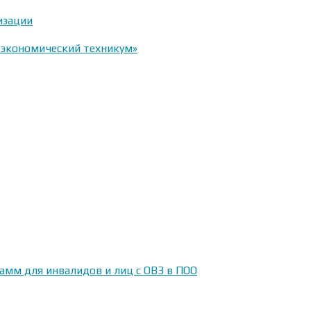
изации
-экономический техникум»
амм для инвалидов и лиц с ОВЗ в ПОО