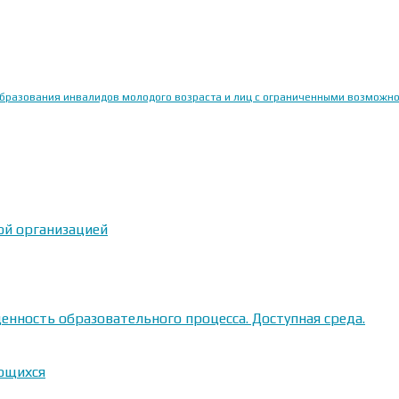
образования инвалидов молодого возраста и лиц с ограниченными возможн
ой организацией
енность образовательного процесса. Доступная среда.
ающихся