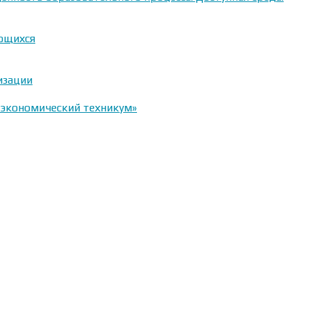
ающихся
изации
-экономический техникум»