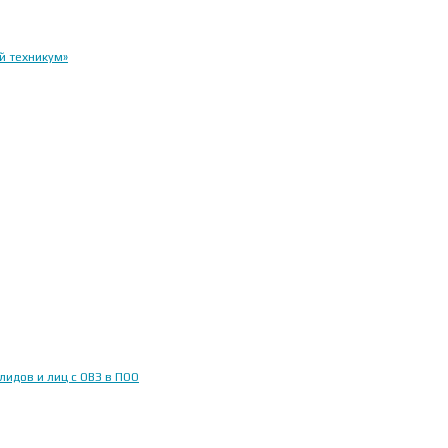
й техникум»
идов и лиц с ОВЗ в ПОО