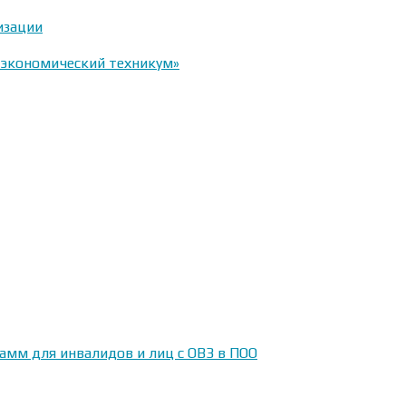
изации
-экономический техникум»
амм для инвалидов и лиц с ОВЗ в ПОО