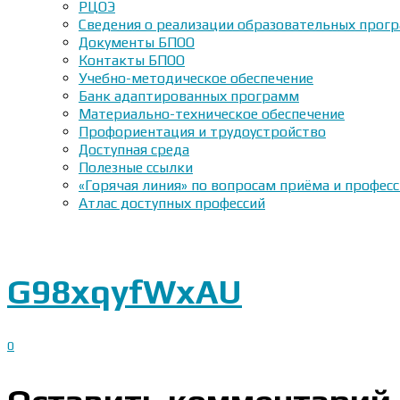
РЦОЭ
Сведения о реализации образовательных прогр
Документы БПОО
Контакты БПОО
Учебно-методическое обеспечение
Банк адаптированных программ
Материально-техническое обеспечение
Профориентация и трудоустройство
Доступная среда
Полезные ссылки
«Горячая линия» по вопросам приёма и профес
Атлас доступных профессий
G98xqyfWxAU
0