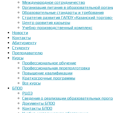
Международное сотрудничество
Организация питания в образовательной орган
Образовательные стандарты и требования
Стратегия развития ГАПОУ «Казанский торгово
Центр развития карьеры
Учебно-производственный комплекс
Новости
Контакты
Абитуриенту
Студенту
Преподавателю
Курсы
Профессиональное обучение
Профессиональная переподготовка
Повышение квалификации
Краткосрочные программы
Все курсы
БПОО
РЦОЭ
Сведения о реализации образовательных прогр
Документы БПОО
Контакты БПОО