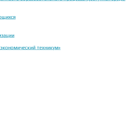
ающихся
изации
-экономический техникум»