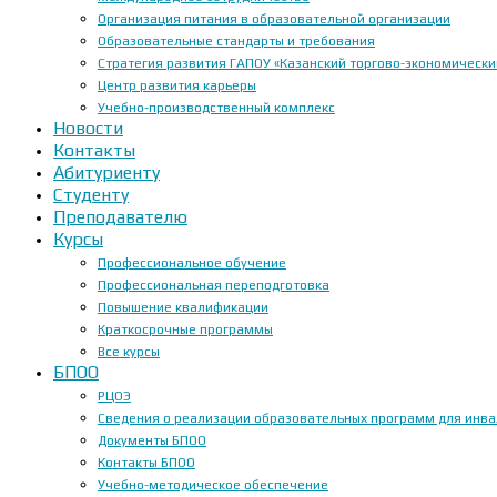
Организация питания в образовательной организации
Образовательные стандарты и требования
Стратегия развития ГАПОУ «Казанский торгово-экономически
Центр развития карьеры
Учебно-производственный комплекс
Новости
Контакты
Абитуриенту
Студенту
Преподавателю
Курсы
Профессиональное обучение
Профессиональная переподготовка
Повышение квалификации
Краткосрочные программы
Все курсы
БПОО
РЦОЭ
Сведения о реализации образовательных программ для инвал
Документы БПОО
Контакты БПОО
Учебно-методическое обеспечение