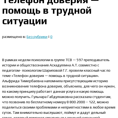
помощь в трудной
ситуации
размещено в:
Без рубрики
|
0
В рамках недели психологии в группе ТСВ — 597 преподаватель
истории и обществознания Асхадуллина А.Т. совместно с
педагогом- психологом Шариповой Г.Г. провели классный час по
теме «Телефон доверия — помощь в трудной ситуации».
Альфрида Тимербаевна напомнила присутствующим историю
возникновения телефона доверия, объяснила, для чего он нужен,
по какому принципу работает данная услуга и какую помощь
можно получить. Гульнара Габдулхаковна рассказала студентам,
что позвонив по бесплатному номеру 8 800 2000 – 122, можно
поделиться своими проблемами и неприятностями в любое время
суток. Там внимательно выслушают, поймут и дадут дельный
совет, который поможет справиться с трудной ситуацией.