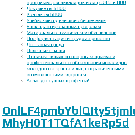
программ для инвалидов и лиц с ОВЗ в ПОО
Документы БПОО
Контакты БПОО
Учебно-методическое обеспечение
Банк адаптированных программ
Материально-техническое обеспечение
Профориентация и трудоустройство
Доступная среда
Полезные ссылки
«Горячая линия» по вопросам приёма и
профессионального образования инвалидов
молодого возраста и лиц с ограниченными
возможностями здоровья
Атлас доступных профессий
OnlLF4pmbYblQIty5tj
MhyH0T1TQfA1keRp5d