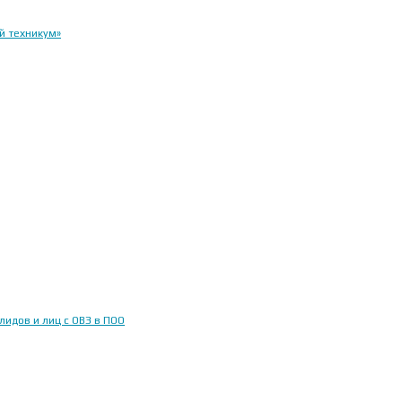
й техникум»
идов и лиц с ОВЗ в ПОО