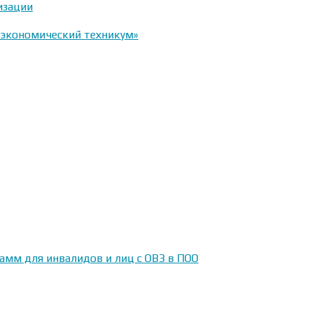
изации
-экономический техникум»
амм для инвалидов и лиц с ОВЗ в ПОО