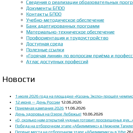
Сведения о реализации образовательных прогр
Документы БПОО
Контакты БПОО
Учебно-методическое обеспечение
Банк адаптированных программ
Материально-техническое обеспечение
Профориентация и трудоустройство
Доступная среда
Полезные ссылки
«Горячая линия» по вопросам приёма и профес
Атлас доступных профессий
Новости
1 июля 2026 года на площадке «Казань Экспо» прошёл чемпи
12 июня — День России
12.06.2026
Приемная кампания 2026
11.06.2026
День здоровья на Озере Лебяжье!
10.06.2026
«О, сколько нам открытий чудных готовит просвещенья дух…
Победа на отборочном этапе «Абилимпикс» в Нижнем Тагиле
Первые места на отборочном этапе «Абилимпикса» в Уфе
26.