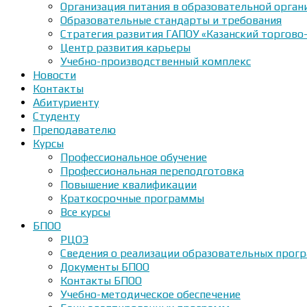
Организация питания в образовательной орган
Образовательные стандарты и требования
Стратегия развития ГАПОУ «Казанский торгово
Центр развития карьеры
Учебно-производственный комплекс
Новости
Контакты
Абитуриенту
Студенту
Преподавателю
Курсы
Профессиональное обучение
Профессиональная переподготовка
Повышение квалификации
Краткосрочные программы
Все курсы
БПОО
РЦОЭ
Сведения о реализации образовательных прогр
Документы БПОО
Контакты БПОО
Учебно-методическое обеспечение