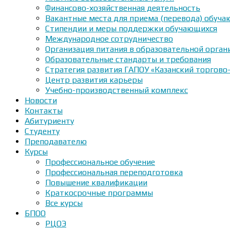
Финансово-хозяйственная деятельность
Вакантные места для приема (перевода) обуч
Стипендии и меры поддержки обучающихся
Международное сотрудничество
Организация питания в образовательной орган
Образовательные стандарты и требования
Стратегия развития ГАПОУ «Казанский торгово
Центр развития карьеры
Учебно-производственный комплекс
Новости
Контакты
Абитуриенту
Студенту
Преподавателю
Курсы
Профессиональное обучение
Профессиональная переподготовка
Повышение квалификации
Краткосрочные программы
Все курсы
БПОО
РЦОЭ