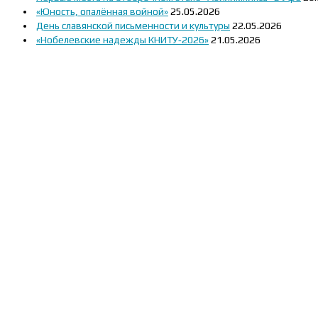
«Юность, опалённая войной»
25.05.2026
День славянской письменности и культуры
22.05.2026
«Нобелевские надежды КНИТУ‑2026»
21.05.2026
1 июля 2026 года на площадке «
СВО
12 июня — День России
Приемная 
«О, сколько нам открытий чудных