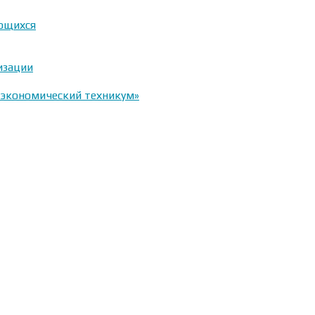
ающихся
изации
-экономический техникум»