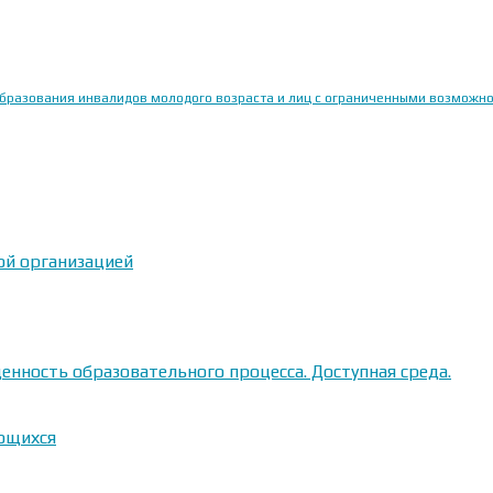
образования инвалидов молодого возраста и лиц с ограниченными возможн
ой организацией
енность образовательного процесса. Доступная среда.
ающихся