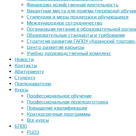
Финансово-хозяйственная деятельность
Вакантные места для приема (перевода) обуч
Стипендии и меры поддержки обучающихся
Международное сотрудничество
Организация питания в образовательной орган
Образовательные стандарты и требования
Стратегия развития ГАПОУ «Казанский торгово
Центр развития карьеры
Учебно-производственный комплекс
Новости
Контакты
Абитуриенту
Студенту
Преподавателю
Курсы
Профессиональное обучение
Профессиональная переподготовка
Повышение квалификации
Краткосрочные программы
Все курсы
БПОО
РЦОЭ