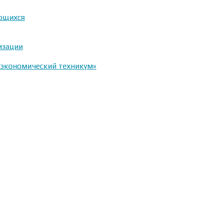
ающихся
изации
-экономический техникум»