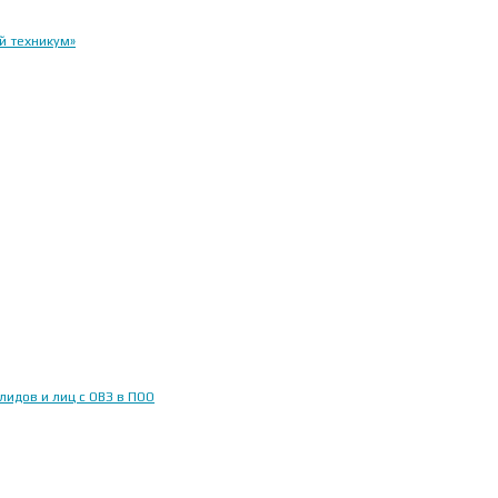
й техникум»
идов и лиц с ОВЗ в ПОО