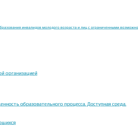
образования инвалидов молодого возраста и лиц с ограниченными возможн
ой организацией
енность образовательного процесса. Доступная среда.
ающихся