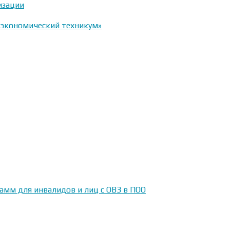
изации
-экономический техникум»
амм для инвалидов и лиц с ОВЗ в ПОО