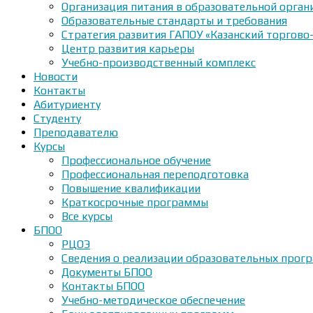
Организация питания в образовательной орган
Образовательные стандарты и требования
Стратегия развития ГАПОУ «Казанский торгово
Центр развития карьеры
Учебно-производственный комплекс
Новости
Контакты
Абитуриенту
Студенту
Преподавателю
Курсы
Профессиональное обучение
Профессиональная переподготовка
Повышение квалификации
Краткосрочные программы
Все курсы
БПОО
РЦОЭ
Сведения о реализации образовательных прогр
Документы БПОО
Контакты БПОО
Учебно-методическое обеспечение