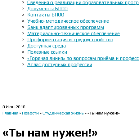
Сведения о реализации образовательных прогр
Документы БПОО
Контакты БПОО
Учебно-методическое обеспечение
Банк адаптированных программ
Материально-техническое обеспечение
Профориентация и трудоустройство
Доступная среда
Полезные ссылки
«Горячая линия» по вопросам приёма и профес
Атлас доступных профессий
8
Июн 2018
Главная
»
Новости
»
Студенческая жизнь
»
«Ты нам нужен!»
«Ты нам нужен!»