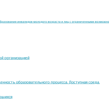
образования инвалидов молодого возраста и лиц с ограниченными возможн
ой организацией
енность образовательного процесса. Доступная среда.
ающихся