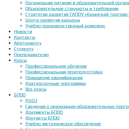
Организация питания в образовательной орган
Образовательные стандарты и требования
Стратегия развития ГАПОУ «Казанский торгово
Центр развития карьеры
Учебно-производственный комплекс
Новости
Контакты
Абитуриенту
Студенту
Преподавателю
Курсы
Профессиональное обучение
Профессиональная переподготовка
Повышение квалификации
Краткосрочные программы
Все курсы
БПОО
РЦОЭ
Сведения о реализации образовательных прогр
Документы БПОО
Контакты БПОО
Учебно-методическое обеспечение