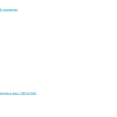
й техникум»
идов и лиц с ОВЗ в ПОО