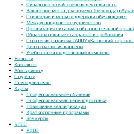
Финансово-хозяйственная деятельность
Вакантные места для приема (перевода) обуч
Стипендии и меры поддержки обучающихся
Международное сотрудничество
Организация питания в образовательной орган
Образовательные стандарты и требования
Стратегия развития ГАПОУ «Казанский торгово
Центр развития карьеры
Учебно-производственный комплекс
Новости
Контакты
Абитуриенту
Студенту
Преподавателю
Курсы
Профессиональное обучение
Профессиональная переподготовка
Повышение квалификации
Краткосрочные программы
Все курсы
БПОО
РЦОЭ