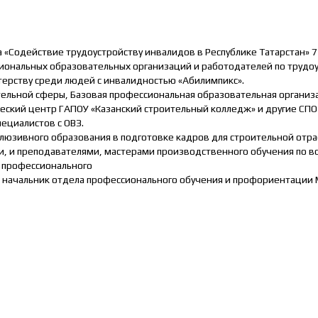
Содействие трудоустройству инвалидов в Республике Татарстан» 7 
иональных образовательных организаций и работодателей по трудоу
ерству среди людей с инвалидностью «Абилимпикс».
ельной сферы, Базовая профессиональная образовательная организ
ский центр ГАПОУ «Казанский строительный колледж» и другие СПО 
пециалистов с ОВЗ.
клюзивного образования в подготовке кадров для строительной отр
и, и преподавателями, мастерами производственного обучения по 
я профессионального
, начальник отдела профессионального обучения и профориентации 