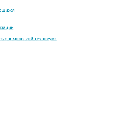
ающихся
изации
-экономический техникум»