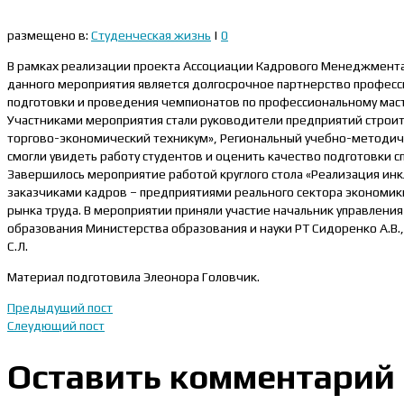
размещено в:
Студенческая жизнь
|
0
В рамках реализации проекта Ассоциации Кадрового Менеджмента «
данного мероприятия является долгосрочное партнерство професс
подготовки и проведения чемпионатов по профессиональному маст
Участниками мероприятия стали руководители предприятий строит
торгово-экономический техникум», Региональный учебно-методиче
смогли увидеть работу студентов и оценить качество подготовки с
Завершилось мероприятие работой круглого стола «Реализация ин
заказчиками кадров – предприятиями реального сектора экономик
рынка труда. В мероприятии приняли участие начальник управлени
образования Министерства образования и науки РТ Сидоренко А.В.
С.Л.
Материал подготовила Элеонора Головчик.
Предыдущий пост
Слеудющий пост
Оставить комментарий