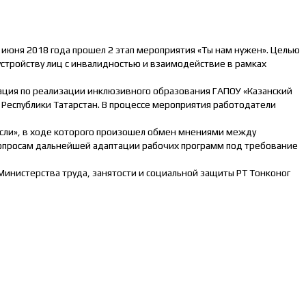
июня 2018 года прошел 2 этап мероприятия «Ты нам нужен». Целью
стройству лиц с инвалидностью и взаимодействие в рамках
ация по реализации инклюзивного образования ГАПОУ «Казанский
Республики Татарстан. В процессе мероприятия работодатели
асли», в ходе которого произошел обмен мнениями между
вопросам дальнейшей адаптации рабочих программ под требование
Министерства труда, занятости и социальной защиты РТ Тонконог