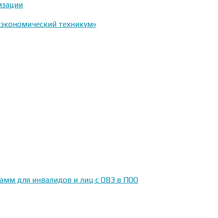
изации
-экономический техникум»
амм для инвалидов и лиц с ОВЗ в ПОО