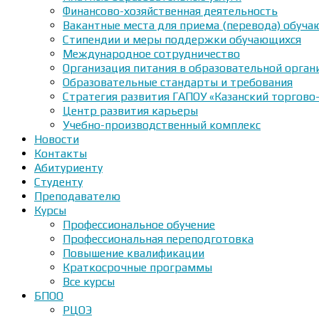
Финансово-хозяйственная деятельность
Вакантные места для приема (перевода) обуч
Стипендии и меры поддержки обучающихся
Международное сотрудничество
Организация питания в образовательной орган
Образовательные стандарты и требования
Стратегия развития ГАПОУ «Казанский торгово
Центр развития карьеры
Учебно-производственный комплекс
Новости
Контакты
Абитуриенту
Студенту
Преподавателю
Курсы
Профессиональное обучение
Профессиональная переподготовка
Повышение квалификации
Краткосрочные программы
Все курсы
БПОО
РЦОЭ