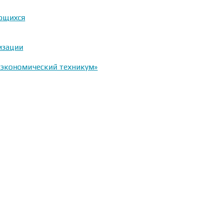
ающихся
изации
-экономический техникум»