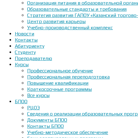
Организация питания в образовательной орган
Образовательные стандарты и требования
Стратегия развития ГАПОУ «Казанский торгово
Центр развития карьеры
Учебно-производственный комплекс
Новости
Контакты
Абитуриенту
Студенту
Преподавателю
Курсы
Профессиональное обучение
Профессиональная переподготовка
Повышение квалификации
Краткосрочные программы
Все курсы
БПОО
РЦОЭ
Сведения о реализации образовательных прогр
Документы БПОО
Контакты БПОО
Учебно-методическое обеспечение