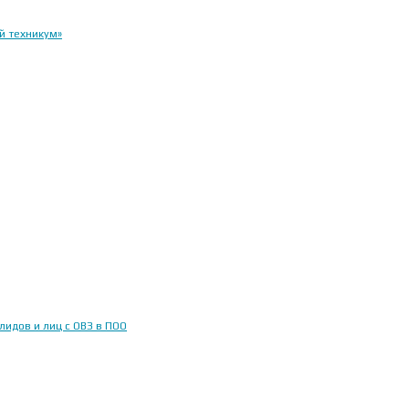
й техникум»
идов и лиц с ОВЗ в ПОО