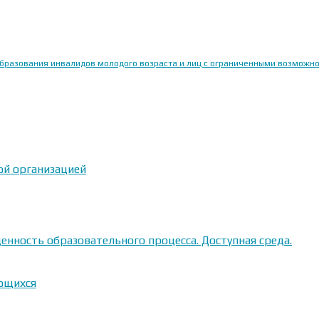
образования инвалидов молодого возраста и лиц с ограниченными возможн
ой организацией
енность образовательного процесса. Доступная среда.
ающихся