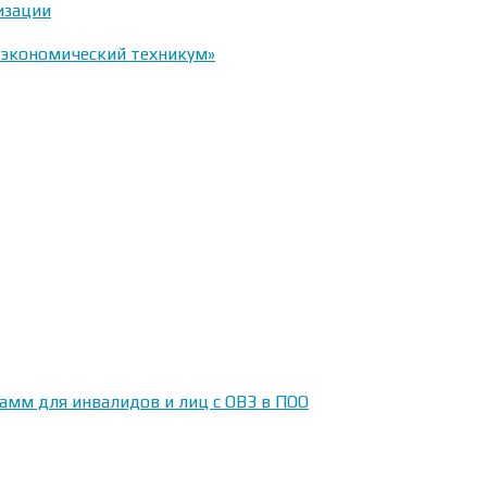
изации
-экономический техникум»
амм для инвалидов и лиц с ОВЗ в ПОО