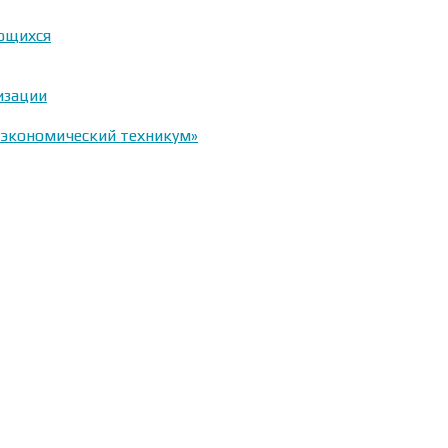
ающихся
изации
-экономический техникум»