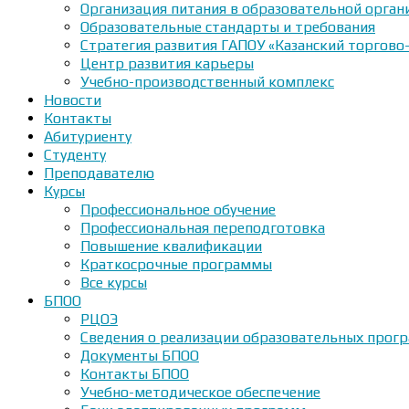
Организация питания в образовательной орган
Образовательные стандарты и требования
Стратегия развития ГАПОУ «Казанский торгово
Центр развития карьеры
Учебно-производственный комплекс
Новости
Контакты
Абитуриенту
Студенту
Преподавателю
Курсы
Профессиональное обучение
Профессиональная переподготовка
Повышение квалификации
Краткосрочные программы
Все курсы
БПОО
РЦОЭ
Сведения о реализации образовательных прогр
Документы БПОО
Контакты БПОО
Учебно-методическое обеспечение