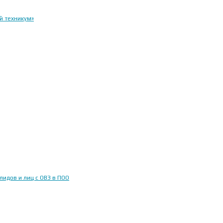
й техникум»
идов и лиц с ОВЗ в ПОО