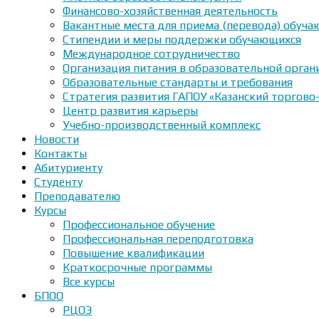
Финансово-хозяйственная деятельность
Вакантные места для приема (перевода) обуч
Стипендии и меры поддержки обучающихся
Международное сотрудничество
Организация питания в образовательной орган
Образовательные стандарты и требования
Стратегия развития ГАПОУ «Казанский торгово
Центр развития карьеры
Учебно-производственный комплекс
Новости
Контакты
Абитуриенту
Студенту
Преподавателю
Курсы
Профессиональное обучение
Профессиональная переподготовка
Повышение квалификации
Краткосрочные программы
Все курсы
БПОО
РЦОЭ