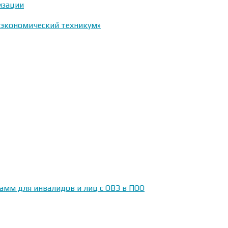
изации
-экономический техникум»
амм для инвалидов и лиц с ОВЗ в ПОО