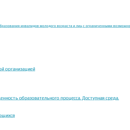
образования инвалидов молодого возраста и лиц с ограниченными возможн
ой организацией
енность образовательного процесса. Доступная среда.
ающихся