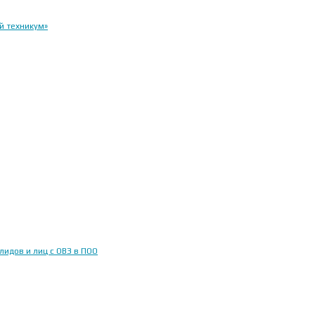
й техникум»
идов и лиц с ОВЗ в ПОО