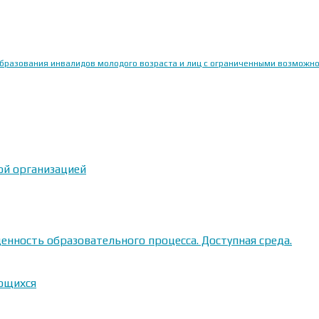
образования инвалидов молодого возраста и лиц с ограниченными возможн
ой организацией
енность образовательного процесса. Доступная среда.
ающихся