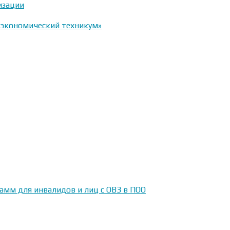
изации
-экономический техникум»
амм для инвалидов и лиц с ОВЗ в ПОО