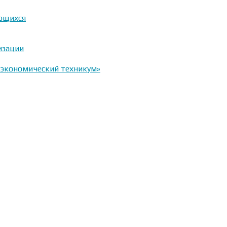
ающихся
изации
-экономический техникум»