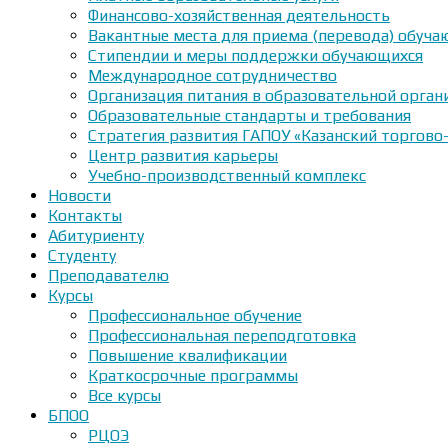
Финансово-хозяйственная деятельность
Вакантные места для приема (перевода) обуч
Стипендии и меры поддержки обучающихся
Международное сотрудничество
Организация питания в образовательной орган
Образовательные стандарты и требования
Стратегия развития ГАПОУ «Казанский торгово
Центр развития карьеры
Учебно-производственный комплекс
Новости
Контакты
Абитуриенту
Студенту
Преподавателю
Курсы
Профессиональное обучение
Профессиональная переподготовка
Повышение квалификации
Краткосрочные программы
Все курсы
БПОО
РЦОЭ