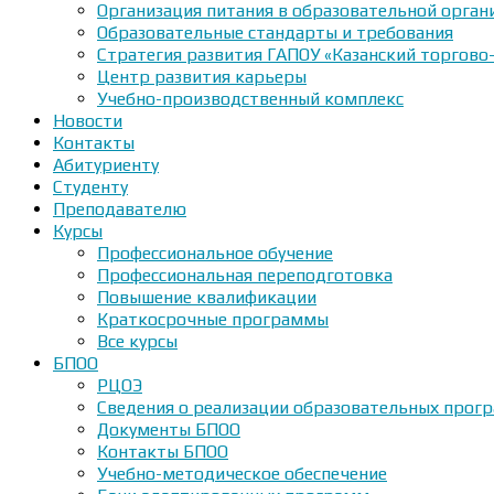
Организация питания в образовательной орган
Образовательные стандарты и требования
Стратегия развития ГАПОУ «Казанский торгово
Центр развития карьеры
Учебно-производственный комплекс
Новости
Контакты
Абитуриенту
Студенту
Преподавателю
Курсы
Профессиональное обучение
Профессиональная переподготовка
Повышение квалификации
Краткосрочные программы
Все курсы
БПОО
РЦОЭ
Сведения о реализации образовательных прогр
Документы БПОО
Контакты БПОО
Учебно-методическое обеспечение