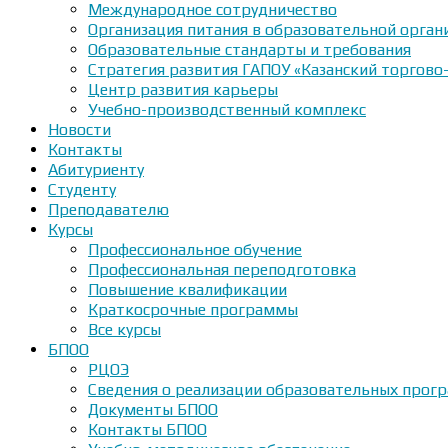
Международное сотрудничество
Организация питания в образовательной орган
Образовательные стандарты и требования
Стратегия развития ГАПОУ «Казанский торгово
Центр развития карьеры
Учебно-производственный комплекс
Новости
Контакты
Абитуриенту
Студенту
Преподавателю
Курсы
Профессиональное обучение
Профессиональная переподготовка
Повышение квалификации
Краткосрочные программы
Все курсы
БПОО
РЦОЭ
Сведения о реализации образовательных прогр
Документы БПОО
Контакты БПОО