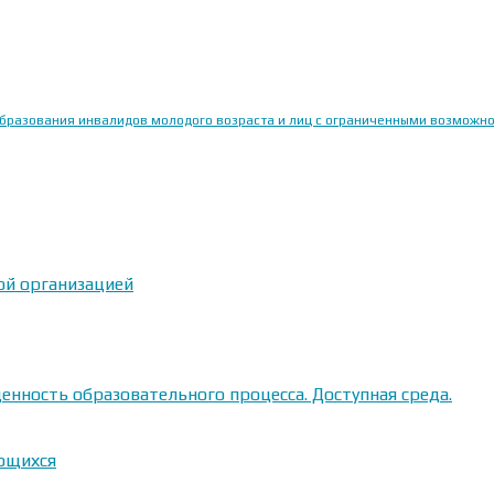
образования инвалидов молодого возраста и лиц с ограниченными возможн
ой организацией
енность образовательного процесса. Доступная среда.
ающихся