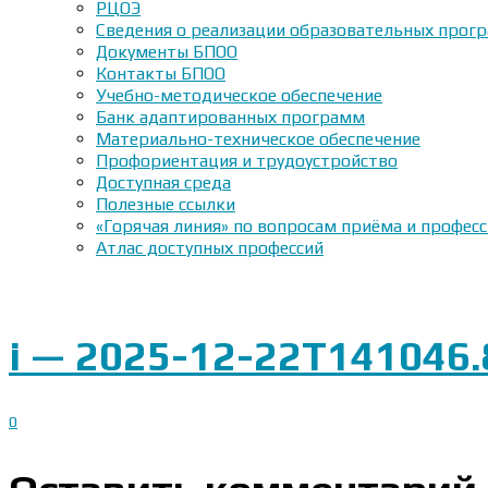
РЦОЭ
Сведения о реализации образовательных прогр
Документы БПОО
Контакты БПОО
Учебно-методическое обеспечение
Банк адаптированных программ
Материально-техническое обеспечение
Профориентация и трудоустройство
Доступная среда
Полезные ссылки
«Горячая линия» по вопросам приёма и профес
Атлас доступных профессий
i — 2025-12-22T141046.
0