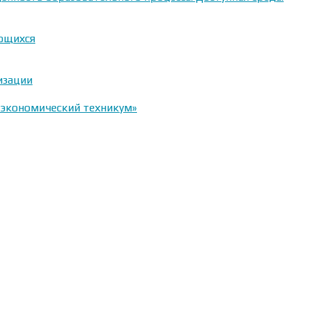
ающихся
изации
-экономический техникум»