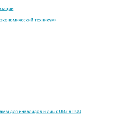
изации
-экономический техникум»
амм для инвалидов и лиц с ОВЗ в ПОО