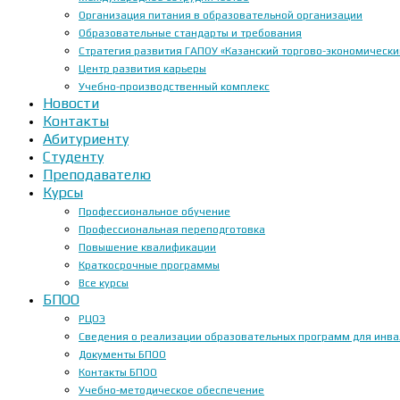
Организация питания в образовательной организации
Образовательные стандарты и требования
Стратегия развития ГАПОУ «Казанский торгово-экономически
Центр развития карьеры
Учебно-производственный комплекс
Новости
Контакты
Абитуриенту
Студенту
Преподавателю
Курсы
Профессиональное обучение
Профессиональная переподготовка
Повышение квалификации
Краткосрочные программы
Все курсы
БПОО
РЦОЭ
Сведения о реализации образовательных программ для инвал
Документы БПОО
Контакты БПОО
Учебно-методическое обеспечение