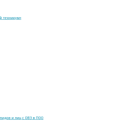
й техникум»
идов и лиц с ОВЗ в ПОО