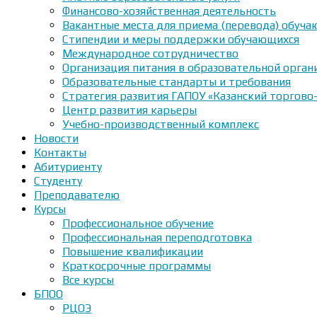
Финансово-хозяйственная деятельность
Вакантные места для приема (перевода) обуч
Стипендии и меры поддержки обучающихся
Международное сотрудничество
Организация питания в образовательной орган
Образовательные стандарты и требования
Стратегия развития ГАПОУ «Казанский торгово
Центр развития карьеры
Учебно-производственный комплекс
Новости
Контакты
Абитуриенту
Студенту
Преподавателю
Курсы
Профессиональное обучение
Профессиональная переподготовка
Повышение квалификации
Краткосрочные программы
Все курсы
БПОО
РЦОЭ