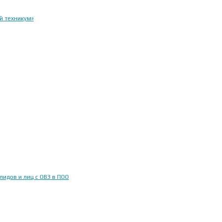
й техникум»
идов и лиц с ОВЗ в ПОО