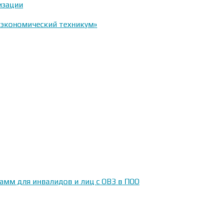
изации
-экономический техникум»
амм для инвалидов и лиц с ОВЗ в ПОО