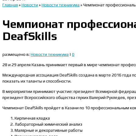
Главная
»
Новости
»
Новости техникума
»
Чемпионат профессионально
Чемпионат профессиона
DeafSkills
размещено в:
Новости техникума
|
0
28 и 29 апреля Казань принимает первый в мире чемпионат професси
Международная ассоциация DeafSkills создана в марте 2016 года 
показать их таланты и способности.
В мероприятии принимают участие: президент Всемирной федераци
президент Всероссийского общества глухих Валерий Рухледев, пре
Чемпионат DeafSkills пройдет в Казани по 10 профессиональным к
Кирпичная кладка
Лабораторный химический анализ
Малярные и декоративные работы