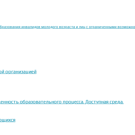
образования инвалидов молодого возраста и лиц с ограниченными возможн
ой организацией
енность образовательного процесса. Доступная среда.
ающихся