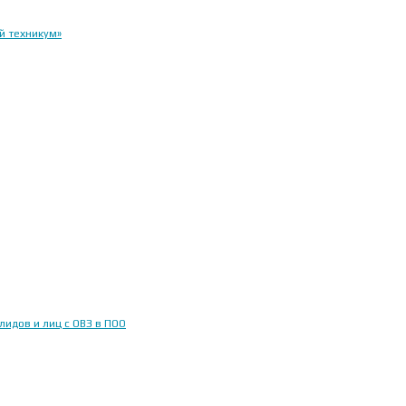
й техникум»
идов и лиц с ОВЗ в ПОО