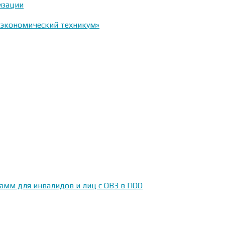
изации
-экономический техникум»
амм для инвалидов и лиц с ОВЗ в ПОО