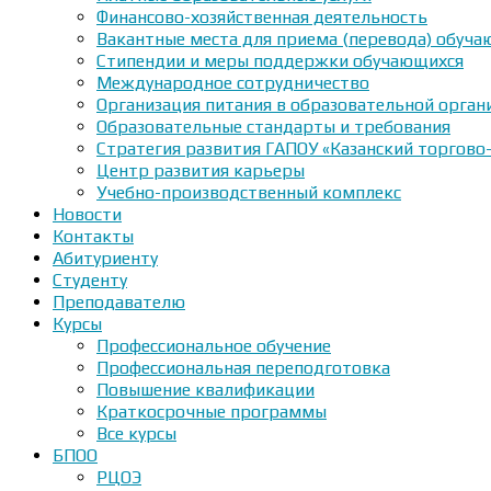
Финансово-хозяйственная деятельность
Вакантные места для приема (перевода) обуч
Стипендии и меры поддержки обучающихся
Международное сотрудничество
Организация питания в образовательной орган
Образовательные стандарты и требования
Стратегия развития ГАПОУ «Казанский торгово
Центр развития карьеры
Учебно-производственный комплекс
Новости
Контакты
Абитуриенту
Студенту
Преподавателю
Курсы
Профессиональное обучение
Профессиональная переподготовка
Повышение квалификации
Краткосрочные программы
Все курсы
БПОО
РЦОЭ