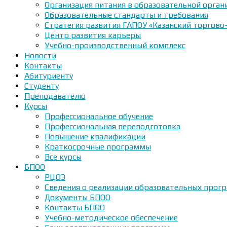
Организация питания в образовательной орган
Образовательные стандарты и требования
Стратегия развития ГАПОУ «Казанский торгово
Центр развития карьеры
Учебно-производственный комплекс
Новости
Контакты
Абитуриенту
Студенту
Преподавателю
Курсы
Профессиональное обучение
Профессиональная переподготовка
Повышение квалификации
Краткосрочные программы
Все курсы
БПОО
РЦОЭ
Сведения о реализации образовательных прогр
Документы БПОО
Контакты БПОО
Учебно-методическое обеспечение