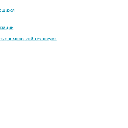
ающихся
изации
-экономический техникум»