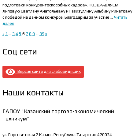
подготовки конкурентоспособных кадров». ПОЗДРАВЛЯЕМ
Липовую Светлану Анатольевну и Газизуллину Альбину Ринатовну
с победой на данном конкурсе! Благодарим за участие …
Читать
далее
«
1
…
3
4
5
6
7
8
9
…
39
»
Соц сети
Версия сайта для слабовидящих
Наши контакты
ГАПОУ "Казанский торгово-экономический
техникум"
ул. Горсоветская 2
Казань Республика Татарстан 420034