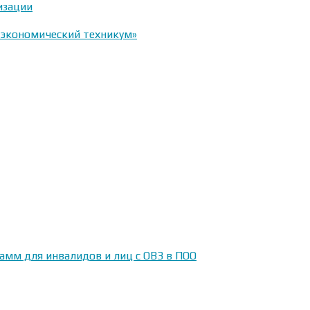
изации
-экономический техникум»
амм для инвалидов и лиц с ОВЗ в ПОО