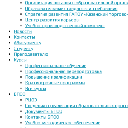
Организация питания в образовательной орган
Образовательные стандарты и требования
Стратегия развития ГАПОУ «Казанский торгово
Центр развития карьеры
Учебно-производственный комплекс
Новости
Контакты
Абитуриенту
Студенту
Преподавателю
Курсы
Профессиональное обучение
Профессиональная переподготовка
Повышение квалификации
Краткосрочные программы
Все курсы
БПОО
РЦОЭ
Сведения о реализации образовательных прогр
Документы БПОО
Контакты БПОО
Учебно-методическое обеспечение