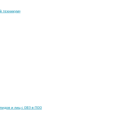
й техникум»
идов и лиц с ОВЗ в ПОО