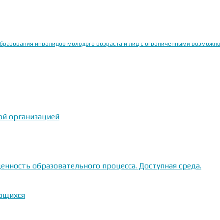
образования инвалидов молодого возраста и лиц с ограниченными возможн
ой организацией
енность образовательного процесса. Доступная среда.
ающихся