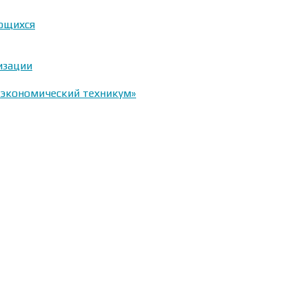
ающихся
изации
-экономический техникум»