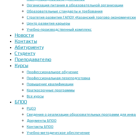
Организация питания в образовательной организации
Образовательные стандарты и требования
Стратегия развития ГАПОУ «Казанский торгово-экономически
Центр развития карьеры
Учебно-производственный комплекс
Новости
Контакты
Абитуриенту
Студенту
Преподавателю
Курсы
Профессиональное обучение
Профессиональная переподготовка
Повышение квалификации
Краткосрочные программы
Все курсы
БПОО
РЦОЭ
Сведения о реализации образовательных программ для инвал
Документы БПОО
Контакты БПОО
Учебно-методическое обеспечение