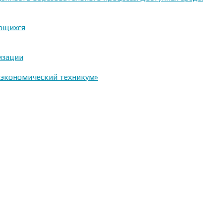
ающихся
изации
-экономический техникум»