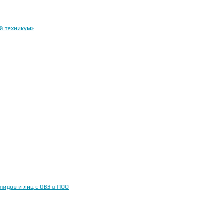
й техникум»
идов и лиц с ОВЗ в ПОО