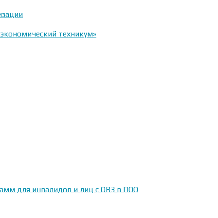
изации
-экономический техникум»
амм для инвалидов и лиц с ОВЗ в ПОО