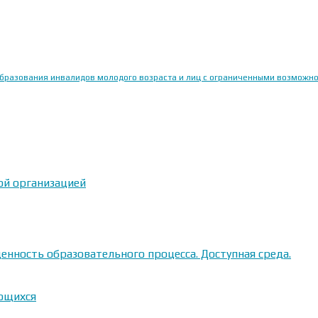
образования инвалидов молодого возраста и лиц с ограниченными возможн
ой организацией
енность образовательного процесса. Доступная среда.
ающихся