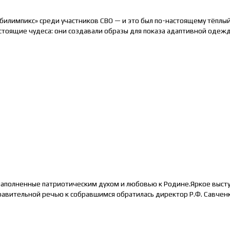
Абилимпикс» среди участников СВО — и это был по-настоящему тёпл
стоящие чудеса: они создавали образы для показа адаптивной одеж
наполненные патриотическим духом и любовью к Родине.Яркое выст
авительной речью к собравшимся обратилась директор Р.Ф. Савченк