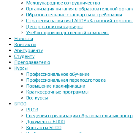
Международное сотрудничество
Организация питания в образовательной орган
Образовательные стандарты и требования
Стратегия развития ГАПОУ «Казанский торгово
Центр развития карьеры
Учебно-производственный комплекс
Новости
Контакты
Абитуриенту
Студенту
Преподавателю
Курсы
Профессиональное обучение
Профессиональная переподготовка
Повышение квалификации
Краткосрочные программы
Все курсы
БПОО
РЦОЭ
Сведения о реализации образовательных прогр
Документы БПОО
Контакты БПОО