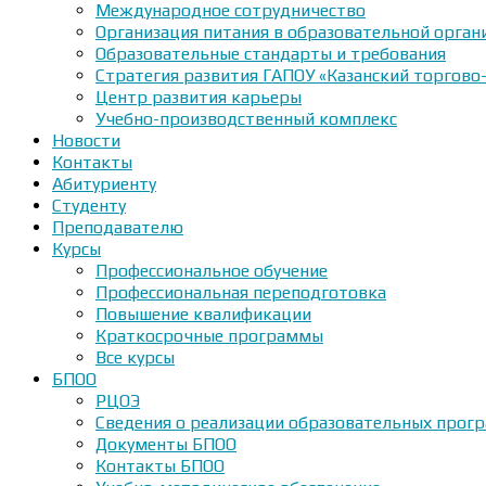
Международное сотрудничество
Организация питания в образовательной орган
Образовательные стандарты и требования
Стратегия развития ГАПОУ «Казанский торгово
Центр развития карьеры
Учебно-производственный комплекс
Новости
Контакты
Абитуриенту
Студенту
Преподавателю
Курсы
Профессиональное обучение
Профессиональная переподготовка
Повышение квалификации
Краткосрочные программы
Все курсы
БПОО
РЦОЭ
Сведения о реализации образовательных прогр
Документы БПОО
Контакты БПОО