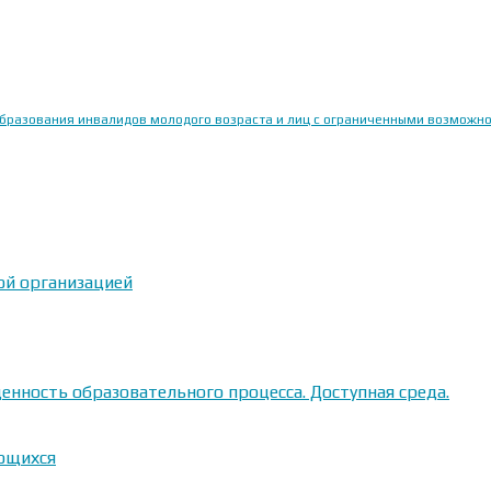
образования инвалидов молодого возраста и лиц с ограниченными возможн
ой организацией
енность образовательного процесса. Доступная среда.
ающихся