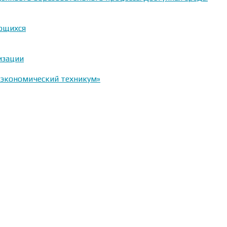
ающихся
изации
-экономический техникум»