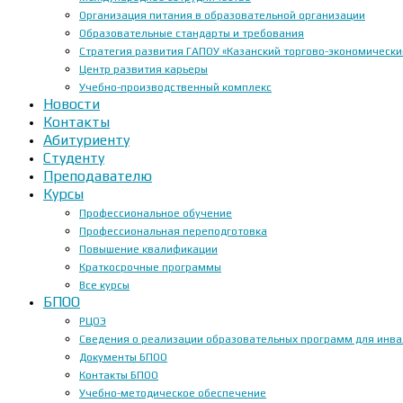
Организация питания в образовательной организации
Образовательные стандарты и требования
Стратегия развития ГАПОУ «Казанский торгово-экономически
Центр развития карьеры
Учебно-производственный комплекс
Новости
Контакты
Абитуриенту
Студенту
Преподавателю
Курсы
Профессиональное обучение
Профессиональная переподготовка
Повышение квалификации
Краткосрочные программы
Все курсы
БПОО
РЦОЭ
Сведения о реализации образовательных программ для инвал
Документы БПОО
Контакты БПОО
Учебно-методическое обеспечение