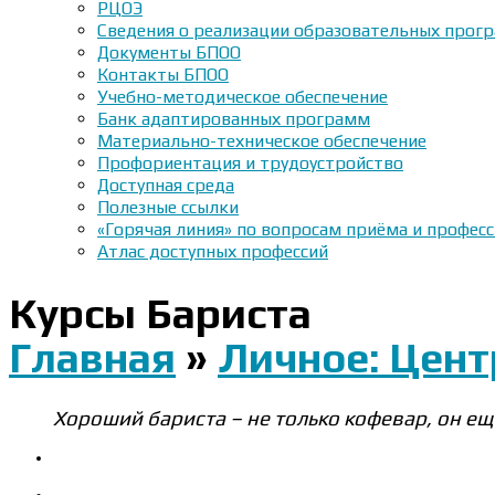
РЦОЭ
Сведения о реализации образовательных прогр
Документы БПОО
Контакты БПОО
Учебно-методическое обеспечение
Банк адаптированных программ
Материально-техническое обеспечение
Профориентация и трудоустройство
Доступная среда
Полезные ссылки
«Горячая линия» по вопросам приёма и профес
Атлас доступных профессий
Курсы Бариста
Главная
»
Личное: Цен
Хороший бариста – не только кофевар, он ещ