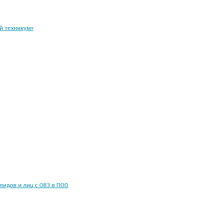
й техникум»
идов и лиц с ОВЗ в ПОО