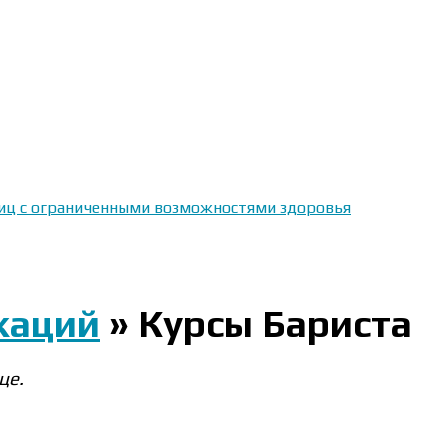
 лиц с ограниченными возможностями здоровья
каций
»
Курсы Бариста
це.