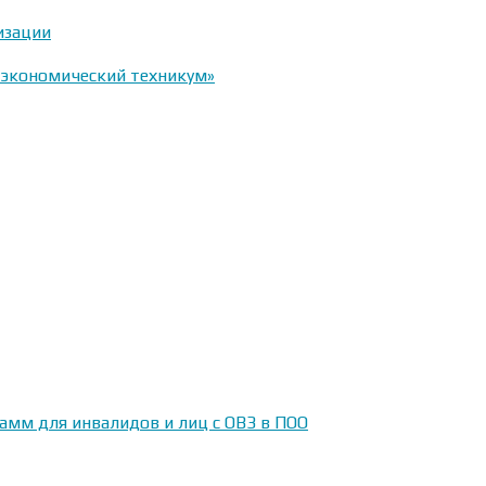
изации
-экономический техникум»
амм для инвалидов и лиц с ОВЗ в ПОО