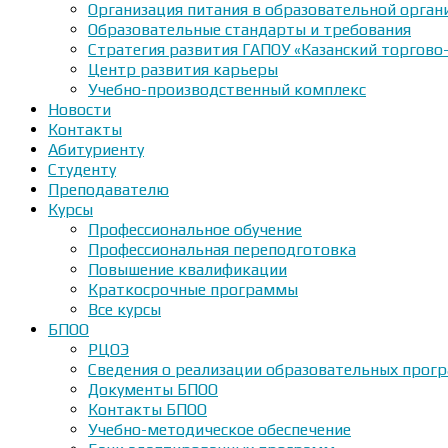
Организация питания в образовательной орган
Образовательные стандарты и требования
Стратегия развития ГАПОУ «Казанский торгово
Центр развития карьеры
Учебно-производственный комплекс
Новости
Контакты
Абитуриенту
Студенту
Преподавателю
Курсы
Профессиональное обучение
Профессиональная переподготовка
Повышение квалификации
Краткосрочные программы
Все курсы
БПОО
РЦОЭ
Сведения о реализации образовательных прогр
Документы БПОО
Контакты БПОО
Учебно-методическое обеспечение