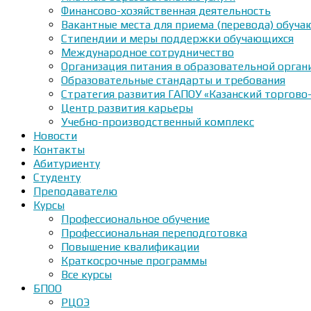
Финансово-хозяйственная деятельность
Вакантные места для приема (перевода) обуч
Стипендии и меры поддержки обучающихся
Международное сотрудничество
Организация питания в образовательной орган
Образовательные стандарты и требования
Стратегия развития ГАПОУ «Казанский торгово
Центр развития карьеры
Учебно-производственный комплекс
Новости
Контакты
Абитуриенту
Студенту
Преподавателю
Курсы
Профессиональное обучение
Профессиональная переподготовка
Повышение квалификации
Краткосрочные программы
Все курсы
БПОО
РЦОЭ