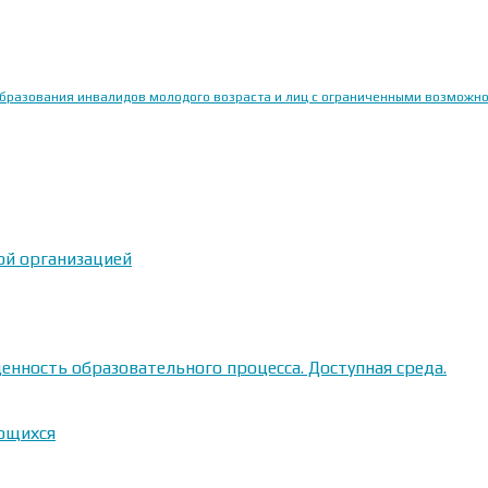
образования инвалидов молодого возраста и лиц с ограниченными возможн
ой организацией
енность образовательного процесса. Доступная среда.
ающихся