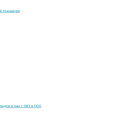
й техникум»
идов и лиц с ОВЗ в ПОО