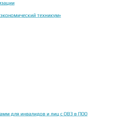
изации
-экономический техникум»
амм для инвалидов и лиц с ОВЗ в ПОО