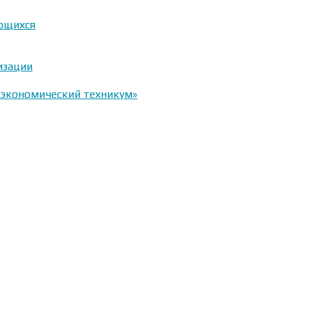
ающихся
изации
-экономический техникум»