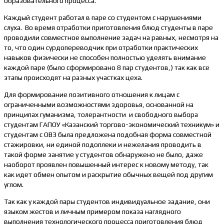
образовательного процесса.
Каждый студент работал в паре со студентом с нарушениями
слуха. Во время отработки приготовления блюд студенты в паре
проводили совместное выполнение задач на равных, несмотря на
то, что один сурдопереводчик при отработки практических
навыков физически не способен полностью уделять внимание
каждой паре (было сформировано 8 пар студентов,) так как все
этапы происходят на разных участках цеха.
Для формирование позитивного отношения к лицам с
ограниченными возможностями здоровья, основанной на
принципах гуманизма, толерантности и свободного выбора
студентам ГАПОУ «Казанский торгово-экономический техникум» и
студентам с ОВЗ была предложена подобная форма совместной
стажировки, ни единой подоплеки и нежелания проводить в
такой форме занятие у студентов обнаружено не было, даже
наоборот проявлен повышенный интерес к новому методу, так
как идет обмен опытом и раскрытие обычных вещей под другим
углом.
Так как у каждой пары студентов индивидуальное задание, они
языком жестов и личным примером показа наглядного
выполнения технологического процесса приготовления блюд